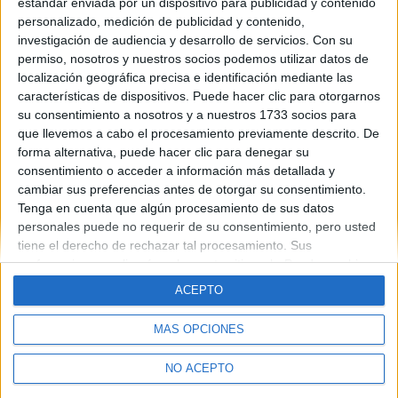
estándar enviada por un dispositivo para publicidad y contenido
gracias
personalizado, medición de publicidad y contenido,
investigación de audiencia y desarrollo de servicios.
Con su
Blog de
permiso, nosotros y nuestros socios podemos utilizar datos de
localización geográfica precisa e identificación mediante las
características de dispositivos. Puede hacer clic para otorgarnos
su consentimiento a nosotros y a nuestros 1733 socios para
que llevemos a cabo el procesamiento previamente descrito. De
forma alternativa, puede hacer clic para denegar su
consentimiento o acceder a información más detallada y
cambiar sus preferencias antes de otorgar su consentimiento.
Quiénes somos
|
Contactar
|
Anúnciate
Aviso legal
|
Politica de privacidad
|
Condiciones generales
|
Política
Tenga en cuenta que algún procesamiento de sus datos
de cookies
personales puede no requerir de su consentimiento, pero usted
© 2003-2026
Compás Mediterráneo S.L.
- Diego de León 47 - 28006
tiene el derecho de rechazar tal procesamiento. Sus
Madrid [ESPAÑA] - Tel. +34 91 593 2767
preferencias se aplicarán solo a este sitio web. Puede cambiar
sus preferencias o retirar su consentimiento en cualquier
ACEPTO
momento volviendo a este sitio y haciendo clic en el botón
"Privacidad" en la parte inferior de la página web.
MÁS OPCIONES
NO ACEPTO