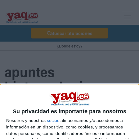
Toggl
navig
Buscar titulaciones
¿Dónde estoy?
apuntes
biotecnologia
anómino 27/09/2007
Su privacidad es importante para nosotros
hola, soy Isabel y voy a empezar primero de biotecnologia en
Nosotros y nuestros
socios
almacenamos y/o accedemos a
salamanca me gustaria saber si alguien puede dejarme los
información en un dispositivo, como cookies, y procesamos
apuntes de primero ya que estoy trabajando y no puedo asistir a
datos personales, como identificadores únicos e información
las clases...por lo menos no a todas.