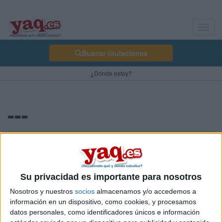
Toggl
navig
Buscar titulaciones
¿Dónde estoy?
---
janiiree 22/10/2014
a veces, la vida nos enseña lo que realmente nos gusta, cual es
nuestra vocacion. A veces se planea, otras simplemente ocurren.
Su privacidad es importante para nosotros
Y esta es mi mayor ocurrencia.
Nosotros y nuestros
socios
almacenamos y/o accedemos a
Blog de janiiree
información en un dispositivo, como cookies, y procesamos
datos personales, como identificadores únicos e información