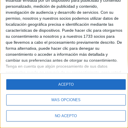
estándar enviada por un dispositivo para publicidad y contenido
personalizado, medición de publicidad y contenido,
investigación de audiencia y desarrollo de servicios.
Con su
permiso, nosotros y nuestros socios podemos utilizar datos de
localización geográfica precisa e identificación mediante las
características de dispositivos. Puede hacer clic para otorgarnos
Quiénes somos
|
Contactar
|
Anúnciate
su consentimiento a nosotros y a nuestros 1733 socios para
Aviso legal
|
Politica de privacidad
|
Condiciones generales
|
Política
que llevemos a cabo el procesamiento previamente descrito. De
de cookies
forma alternativa, puede hacer clic para denegar su
© 2003-2026
Compás Mediterráneo S.L.
- Diego de León 47 - 28006
consentimiento o acceder a información más detallada y
Madrid [ESPAÑA] - Tel. +34 91 593 2767
cambiar sus preferencias antes de otorgar su consentimiento.
Tenga en cuenta que algún procesamiento de sus datos
personales puede no requerir de su consentimiento, pero usted
tiene el derecho de rechazar tal procesamiento. Sus
preferencias se aplicarán solo a este sitio web. Puede cambiar
ACEPTO
sus preferencias o retirar su consentimiento en cualquier
momento volviendo a este sitio y haciendo clic en el botón
MÁS OPCIONES
"Privacidad" en la parte inferior de la página web.
NO ACEPTO