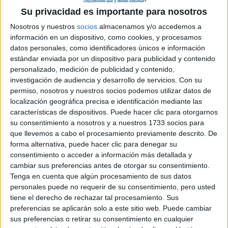
tanto me interesan estudios como: magisterio, pedadogia,
Su privacidad es importante para nosotros
educación social, publicidad y relaciones públicas.
Nosotros y nuestros
socios
almacenamos y/o accedemos a
En un principio había pensado en estudiar publicidad pura pero
información en un dispositivo, como cookies, y procesamos
después del trabajo de recerca que estoy haciendo (influencia d
datos personales, como identificadores únicos e información
ela publicidad en los tratornos alimentarios de los adolescentes:
estándar enviada por un dispositivo para publicidad y contenido
anorexia y bulimia) me estoy tirando para atrás la verdad, creo
personalizado, medición de publicidad y contenido,
que no serviria para manipular así a la sociedad...
investigación de audiencia y desarrollo de servicios.
Con su
Por otra parte he pensado hacer
Magisterio de Educación
permiso, nosotros y nuestros socios podemos utilizar datos de
Primaria y después Psicopedagogía!!
localización geográfica precisa e identificación mediante las
características de dispositivos. Puede hacer clic para otorgarnos
Pero aún estoy un poco indecisa... claro que también depende de
su consentimiento a nosotros y a nuestros 1733 socios para
la nota de selectividad y de la mediana de bachillerato buff...
que llevemos a cabo el procesamiento previamente descrito. De
forma alternativa, puede hacer clic para denegar su
Contacten conmigo si teneis las mismas prioridades por favor!!
consentimiento o acceder a información más detallada y
cambiar sus preferencias antes de otorgar su consentimiento.
Gracias!!!!
Tenga en cuenta que algún procesamiento de sus datos
personales puede no requerir de su consentimiento, pero usted
tiene el derecho de rechazar tal procesamiento. Sus
Jennifer
!! ;)
preferencias se aplicarán solo a este sitio web. Puede cambiar
Blog de
sus preferencias o retirar su consentimiento en cualquier