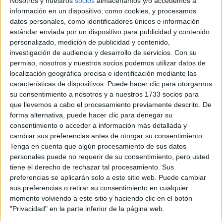
Nosotros y nuestros
socios
almacenamos y/o accedemos a
en cataluña ya lo sabreis, y bueno estoy muy indecisa
información en un dispositivo, como cookies, y procesamos
sobre el tema. Yo hago el bachillerato científico, pero no me
datos personales, como identificadores únicos e información
interesa mucho hacerlo sobre lo típico de biologia, o
estándar enviada por un dispositivo para publicidad y contenido
quimica, creo que lo quiero hacer sobre algun autor
personalizado, medición de publicidad y contenido,
castellano como Becquer.. pero no hay mucho tema sobre él,
investigación de audiencia y desarrollo de servicios.
Con su
si porfavor me podeis dar ideas sobre cualquier tipo, para
permiso, nosotros y nuestros socios podemos utilizar datos de
poder hacer el trabajo, os lo agradeceria muchisimo! =)
localización geográfica precisa e identificación mediante las
características de dispositivos. Puede hacer clic para otorgarnos
su consentimiento a nosotros y a nuestros 1733 socios para
unbesito! =)
que llevemos a cabo el procesamiento previamente descrito. De
forma alternativa, puede hacer clic para denegar su
consentimiento o acceder a información más detallada y
Blog de JUDITHH
cambiar sus preferencias antes de otorgar su consentimiento.
Tenga en cuenta que algún procesamiento de sus datos
personales puede no requerir de su consentimiento, pero usted
tiene el derecho de rechazar tal procesamiento. Sus
preferencias se aplicarán solo a este sitio web. Puede cambiar
sus preferencias o retirar su consentimiento en cualquier
momento volviendo a este sitio y haciendo clic en el botón
Quiénes somos
|
Contactar
|
Anúnciate
"Privacidad" en la parte inferior de la página web.
Aviso legal
|
Politica de privacidad
|
Condiciones generales
|
Política