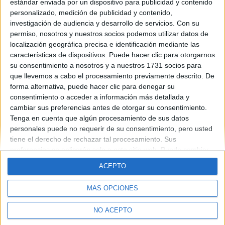
estándar enviada por un dispositivo para publicidad y contenido
KATTY
personalizado, medición de publicidad y contenido,
investigación de audiencia y desarrollo de servicios.
Con su
Blog de katty
permiso, nosotros y nuestros socios podemos utilizar datos de
localización geográfica precisa e identificación mediante las
características de dispositivos. Puede hacer clic para otorgarnos
su consentimiento a nosotros y a nuestros 1731 socios para
que llevemos a cabo el procesamiento previamente descrito. De
forma alternativa, puede hacer clic para denegar su
consentimiento o acceder a información más detallada y
cambiar sus preferencias antes de otorgar su consentimiento.
Quiénes somos
|
Contactar
|
Anúnciate
Tenga en cuenta que algún procesamiento de sus datos
Aviso legal
|
Politica de privacidad
|
Condiciones generales
|
Política
personales puede no requerir de su consentimiento, pero usted
de cookies
tiene el derecho de rechazar tal procesamiento. Sus
© 2003-2026
Compás Mediterráneo S.L.
- Diego de León 47 - 28006
Madrid [ESPAÑA] - Tel. +34 91 593 2767
preferencias se aplicarán solo a este sitio web. Puede cambiar
sus preferencias o retirar su consentimiento en cualquier
ACEPTO
momento volviendo a este sitio y haciendo clic en el botón
"Privacidad" en la parte inferior de la página web.
MÁS OPCIONES
NO ACEPTO