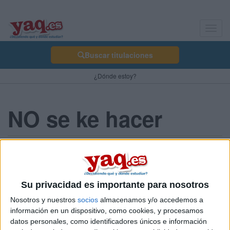
Toggl
navig
Buscar titulaciones
¿Dónde estoy?
NO se ke hacer
katty 05/06/2009
SOY EXTRANJERA Y DENTRO DE POCO TENGO EXAMENES
DE SLECTIVIDAD ME HE PREPARADO MUY POCOO :( Y NO
Su privacidad es importante para nosotros
SE KE VAYA HACER PUES NECESITO AYUDA PARA
Nosotros y nuestros
socios
almacenamos y/o accedemos a
PREPARARME SI VOSOTROS PODEIS PORFAVOR AYUDENME
información en un dispositivo, como cookies, y procesamos
UN BESITO XAUU
datos personales, como identificadores únicos e información
ATT