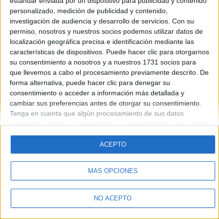
estándar enviada por un dispositivo para publicidad y contenido
en fin es lo que tiene el segundo de bachillerato...
personalizado, medición de publicidad y contenido,
investigación de audiencia y desarrollo de servicios.
Con su
Blog de Kleo
permiso, nosotros y nuestros socios podemos utilizar datos de
localización geográfica precisa e identificación mediante las
características de dispositivos. Puede hacer clic para otorgarnos
su consentimiento a nosotros y a nuestros 1731 socios para
que llevemos a cabo el procesamiento previamente descrito. De
forma alternativa, puede hacer clic para denegar su
consentimiento o acceder a información más detallada y
Quiénes somos
|
Contactar
|
Anúnciate
cambiar sus preferencias antes de otorgar su consentimiento.
Aviso legal
|
Politica de privacidad
|
Condiciones generales
|
Política
Tenga en cuenta que algún procesamiento de sus datos
de cookies
personales puede no requerir de su consentimiento, pero usted
© 2003-2026
Compás Mediterráneo S.L.
- Diego de León 47 - 28006
tiene el derecho de rechazar tal procesamiento. Sus
Madrid [ESPAÑA] - Tel. +34 91 593 2767
preferencias se aplicarán solo a este sitio web. Puede cambiar
ACEPTO
sus preferencias o retirar su consentimiento en cualquier
momento volviendo a este sitio y haciendo clic en el botón
MÁS OPCIONES
"Privacidad" en la parte inferior de la página web.
NO ACEPTO