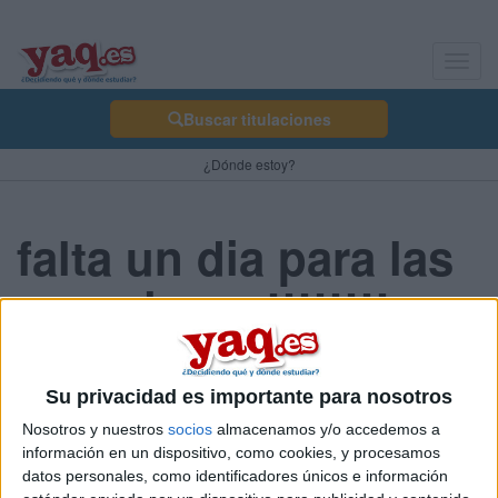
Toggl
navig
Buscar titulaciones
¿Dónde estoy?
falta un dia para las
vacaciones!!!!!!!!
Kleo 20/12/2007
Su privacidad es importante para nosotros
K bien mañana ya es el ultimo dia de clase, y ya se han
Nosotros y nuestros
socios
almacenamos y/o accedemos a
acabaado los examenes.... pero vaya creo que estoy mas
información en un dispositivo, como cookies, y procesamos
estresada ahora que antes por que tengo que hacer has trabajos
datos personales, como identificadores únicos e información
las navidades y un monton de deveres!!!!!!!!! Que horror!!
pero