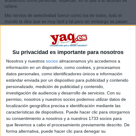
academico como personas "expertas" en lo que a la facultad se
refiere.
Mis nervios de selectividad fueron como los de todos, todo el
mundo te dice que es muy facil y tal pero sin embargo se pasan
nervios hasta el ultimo dia. Y luego (en mi caso por lo menos) te
ves obligada a darles la razon. pues en efecto no era para tanto.
Hay veces que no se consigue la nota deseada, sin duda un palo
gordo para las personas con autentica vocación.
Su privacidad es importante para nosotros
En mi caso cuando hice PAU en el 2008 no necesitaba nota, ya
que a mi lo que realmente me gustaba era un grado superior de
Nosotros y nuestros
socios
almacenamos y/o accedemos a
laboratorio para lo cual no era necesario tener PAU. ¿por qué la
información en un dispositivo, como cookies, y procesamos
hice entonces? porque sí, ja ja ja, me explico: es necesaria
datos personales, como identificadores únicos e información
tenerla aunq no se vaya a estudiar algo que requiera tenerla. Ya
estándar enviada por un dispositivo para publicidad y contenido
que la vida da muchas vueltas y dentro de unos años plantarte
personalizado, medición de publicidad y contenido,
con la idea de estudiar una carrera. Y es más fácil estudiar la
investigación de audiencia y desarrollo de servicios.
Con su
selectividad cuando tenes la agilidad mental de 18 años que
permiso, nosotros y nuestros socios podemos utilizar datos de
cuando tenes la capacidad de 30 años.
localización geográfica precisa e identificación mediante las
Bueno, continuo, ya he terminado mi gardo superior de
características de dispositivos. Puede hacer clic para otorgarnos
laboratorio, el cual me encantó. Aunque hay que tener estomago
su consentimiento a nosotros y a nuestros 1733 socios para
para esto puesto que se tocan muestras biologicas humanas que
que llevemos a cabo el procesamiento previamente descrito. De
no son muy deseadas: heces, vómito...... lo que menos asco
forma alternativa, puede hacer clic para denegar su