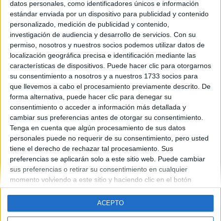
datos personales, como identificadores únicos e información
Bueno solo kería saludaros y si alguien está un poco aburrido xk
estándar enviada por un dispositivo para publicidad y contenido
no hay nadie en el xat o lo ke sea k visite mi komentario y así ke
personalizado, medición de publicidad y contenido,
opine xk aun tengo las mismas dudas..jeje.Entrad en :
Necesito
investigación de audiencia y desarrollo de servicios.
Con su
ayuda!!!!k konteste alguien xfa
Muchas Gracias!!!!!! besos a
permiso, nosotros y nuestros socios podemos utilizar datos de
todos
localización geográfica precisa e identificación mediante las
características de dispositivos. Puede hacer clic para otorgarnos
Blog de larubia
su consentimiento a nosotros y a nuestros 1733 socios para
que llevemos a cabo el procesamiento previamente descrito. De
forma alternativa, puede hacer clic para denegar su
consentimiento o acceder a información más detallada y
cambiar sus preferencias antes de otorgar su consentimiento.
Tenga en cuenta que algún procesamiento de sus datos
personales puede no requerir de su consentimiento, pero usted
Quiénes somos
|
Contactar
|
Anúnciate
tiene el derecho de rechazar tal procesamiento. Sus
Aviso legal
|
Politica de privacidad
|
Condiciones generales
|
Política
preferencias se aplicarán solo a este sitio web. Puede cambiar
de cookies
sus preferencias o retirar su consentimiento en cualquier
© 2003-2026
Compás Mediterráneo S.L.
- Diego de León 47 - 28006
momento volviendo a este sitio y haciendo clic en el botón
Madrid [ESPAÑA] - Tel. +34 91 593 2767
"Privacidad" en la parte inferior de la página web.
ACEPTO