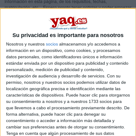
información en esta página, de los requisitos, fechas,
matriculación, etc... Espero pronto tener noticias y poder empezar
el próximo curso rodeada de lo que más me ha gustado siempre:
El ARTE
Hace relativamente poco, empecé a hacer cositas en fieltro para
mi hija, que tiene 9 años y es presumidísima!!!...Amigas me
Su privacidad es importante para nosotros
animaron y encargaron que les hiciera cosas personalizadas,
Nosotros y nuestros
socios
almacenamos y/o accedemos a
como camisetas, broches, etc...y me creé un blog:
información en un dispositivo, como cookies, y procesamos
http://www.lascositasdemarian.com/
donde voy colgando mis
datos personales, como identificadores únicos e información
piezas y enlazando en tiendas virtuales.
estándar enviada por un dispositivo para publicidad y contenido
Estoy empezando a asistir a mercadillos que no piden autónomo
personalizado, medición de publicidad y contenido,
ni carnet de artesano, pero después de haber trabajado durante
investigación de audiencia y desarrollo de servicios.
Con su
casi 20 años por cuenta ajena, me dá mucho miedo estar en
permiso, nosotros y nuestros socios podemos utilizar datos de
situación "ilegal" y me estoy planteando darme de alta como
localización geográfica precisa e identificación mediante las
autónoma y dedicarme profesionalmente a esto de la artesanía
características de dispositivos. Puede hacer clic para otorgarnos
en fieltro
su consentimiento a nosotros y a nuestros 1733 socios para
Pero como ya digo, siempre me gustó dibujar, aunque no sé nada
que llevemos a cabo el procesamiento previamente descrito. De
de técnicas...hacer labores, diseñar mi propia ropa que me
forma alternativa, puede hacer clic para denegar su
confeccionaba mi madre y desde que descubrí el fieltro, se ha
consentimiento o acceder a información más detallada y
convertido en un auténtico "vicio" que mucha gente que me
cambiar sus preferencias antes de otorgar su consentimiento.
conoce, no se cree aún que yo haga cositas así ;)
Tenga en cuenta que algún procesamiento de sus datos