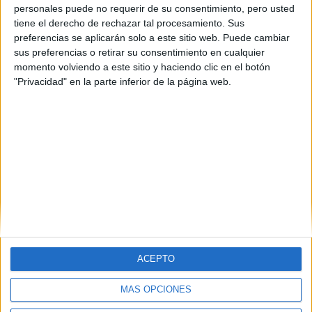
personales puede no requerir de su consentimiento, pero usted
Sería para mí un sueño poder decir: soy licenciada en Bellas
tiene el derecho de rechazar tal procesamiento. Sus
Artes, así como un orgullo y una satisfacción inmensa!!!
preferencias se aplicarán solo a este sitio web. Puede cambiar
Y en estos momentos en los que me estoy planteando todo esto
sus preferencias o retirar su consentimiento en cualquier
de seguir trabajando "por amor al arte" porque me encanta,
momento volviendo a este sitio y haciendo clic en el botón
estudiar y perfeccionar todo lo relacionado con este mundo tan
"Privacidad" en la parte inferior de la página web.
apasionante para mí...
Gracias si te has entretenido en leer todo esto y no dudes en
ponerte en contacto conmigo a través de mi correo:
selegna_333@hotmail.com
o por aquí...
Saludos!!!
Marian.-
Blog de Las Cositas de Marian
ACEPTO
MÁS OPCIONES