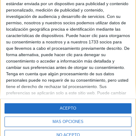
estándar enviada por un dispositivo para publicidad y contenido
personalizado, medición de publicidad y contenido,
un saludo.
investigación de audiencia y desarrollo de servicios.
Con su
permiso, nosotros y nuestros socios podemos utilizar datos de
Blog de linitha
localización geográfica precisa e identificación mediante las
características de dispositivos. Puede hacer clic para otorgarnos
su consentimiento a nosotros y a nuestros 1733 socios para
que llevemos a cabo el procesamiento previamente descrito. De
forma alternativa, puede hacer clic para denegar su
consentimiento o acceder a información más detallada y
cambiar sus preferencias antes de otorgar su consentimiento.
Tenga en cuenta que algún procesamiento de sus datos
Quiénes somos
|
Contactar
|
Anúnciate
Aviso legal
|
Politica de privacidad
|
Condiciones generales
|
Política
personales puede no requerir de su consentimiento, pero usted
de cookies
tiene el derecho de rechazar tal procesamiento. Sus
© 2003-2026
Compás Mediterráneo S.L.
- Diego de León 47 - 28006
preferencias se aplicarán solo a este sitio web. Puede cambiar
Madrid [ESPAÑA] - Tel. +34 91 593 2767
sus preferencias o retirar su consentimiento en cualquier
momento volviendo a este sitio y haciendo clic en el botón
ACEPTO
"Privacidad" en la parte inferior de la página web.
MÁS OPCIONES
NO ACEPTO