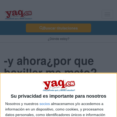
Toggl
navig
Buscar titulaciones
¿Dónde estoy?
-y ahora¿por que
baxiller me meto?-
linitha 27/03/2008
Su privacidad es importante para nosotros
soy una xica de 4º de ESO, y bueno con eso de que an cambiado
los baxiller y eso estoy un poko desconcertada, por ejemplo, yo
Nosotros y nuestros
socios
almacenamos y/o accedemos a
pensaba hacer baxillerato de Humanidades, pero.¿que salidas
información en un dispositivo, como cookies, y procesamos
tiene?
datos personales, como identificadores únicos e información