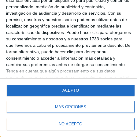
estándar enviada por un dispositivo para publicidad y contenido
personalizado, medición de publicidad y contenido,
investigación de audiencia y desarrollo de servicios.
Con su
permiso, nosotros y nuestros socios podemos utilizar datos de
localización geográfica precisa e identificación mediante las
características de dispositivos. Puede hacer clic para otorgarnos
su consentimiento a nosotros y a nuestros 1733 socios para
Quiénes somos
|
Contactar
|
Anúnciate
que llevemos a cabo el procesamiento previamente descrito. De
Aviso legal
|
Politica de privacidad
|
Condiciones generales
|
Política
forma alternativa, puede hacer clic para denegar su
de cookies
consentimiento o acceder a información más detallada y
© 2003-2026
Compás Mediterráneo S.L.
- Diego de León 47 - 28006
cambiar sus preferencias antes de otorgar su consentimiento.
Madrid [ESPAÑA] - Tel. +34 91 593 2767
Tenga en cuenta que algún procesamiento de sus datos
personales puede no requerir de su consentimiento, pero usted
tiene el derecho de rechazar tal procesamiento. Sus
preferencias se aplicarán solo a este sitio web. Puede cambiar
ACEPTO
sus preferencias o retirar su consentimiento en cualquier
momento volviendo a este sitio y haciendo clic en el botón
MÁS OPCIONES
"Privacidad" en la parte inferior de la página web.
NO ACEPTO