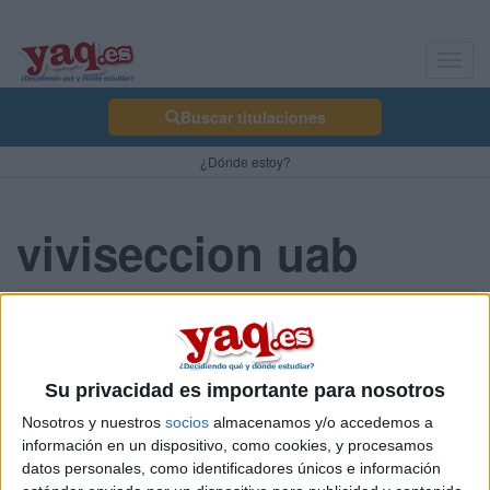
Toggl
navig
Buscar titulaciones
¿Dónde estoy?
viviseccion uab
lube 23/08/2010
Hola quisiera estudiar veterinaria pero me preocupa tener que
experimentar con ellos para aprender.Mi pregunta es saber si en
Su privacidad es importante para nosotros
la UAB se hacen vivisecciones.
Nosotros y nuestros
socios
almacenamos y/o accedemos a
Gracias
información en un dispositivo, como cookies, y procesamos
datos personales, como identificadores únicos e información
Blog de lube