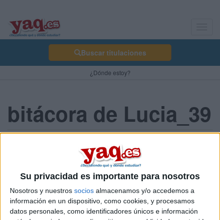
Toggl
navig
Buscar titulaciones
¿Dónde estoy?
bitácora de Lucia_39
Comienzo
Lucia_39 07/03/2011
Tengo las ideas claras. Sé perfectamente lo que quiero estudiar y
Su privacidad es importante para nosotros
en qué lugares quiero terminar trabajando. He tenido contactos
Nosotros y nuestros
socios
almacenamos y/o accedemos a
con estos a través de practicas de FP y han sido los seis meses
información en un dispositivo, como cookies, y procesamos
más felices que he tenido.
datos personales, como identificadores únicos e información