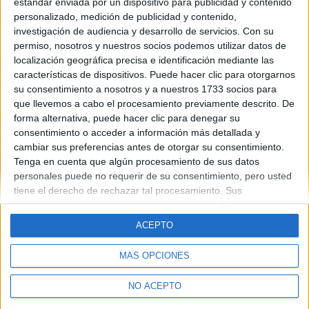
Con mis niños, sus pericpecias y sus gracias y también con sus
estándar enviada por un dispositivo para publicidad y contenido
días malos y sus "arrebatos"
personalizado, medición de publicidad y contenido,
investigación de audiencia y desarrollo de servicios.
Con su
leer más
permiso, nosotros y nuestros socios podemos utilizar datos de
localización geográfica precisa e identificación mediante las
características de dispositivos. Puede hacer clic para otorgarnos
su consentimiento a nosotros y a nuestros 1733 socios para
que llevemos a cabo el procesamiento previamente descrito. De
forma alternativa, puede hacer clic para denegar su
consentimiento o acceder a información más detallada y
cambiar sus preferencias antes de otorgar su consentimiento.
Quiénes somos
|
Contactar
|
Anúnciate
Aviso legal
|
Politica de privacidad
|
Condiciones generales
|
Política
Tenga en cuenta que algún procesamiento de sus datos
de cookies
personales puede no requerir de su consentimiento, pero usted
© 2003-2026
Compás Mediterráneo S.L.
- Diego de León 47 - 28006
tiene el derecho de rechazar tal procesamiento. Sus
Madrid [ESPAÑA] - Tel. +34 91 593 2767
preferencias se aplicarán solo a este sitio web. Puede cambiar
sus preferencias o retirar su consentimiento en cualquier
ACEPTO
momento volviendo a este sitio y haciendo clic en el botón
"Privacidad" en la parte inferior de la página web.
MÁS OPCIONES
NO ACEPTO