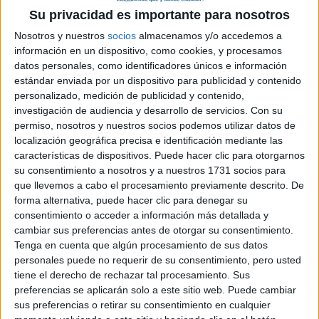
titulados universitarios, de modo que todo se preparó para que
Su privacidad es importante para nosotros
fuese adoptado al nacer por un abogado y su mujer. Solo que
cuando aparecí decidieron en el último momento que lo que de
Nosotros y nuestros
socios
almacenamos y/o accedemos a
verdad querían era una niña. Así que mis padres, que estaban en
información en un dispositivo, como cookies, y procesamos
lista de espera, recibieron una llamada a media noche
datos personales, como identificadores únicos e información
preguntando: “Tenemos un niño no esperado; ¿lo queréis?” “Por
estándar enviada por un dispositivo para publicidad y contenido
supuesto”, dijeron. Mi madre biológica se enteró de que mi madre
personalizado, medición de publicidad y contenido,
no tenía titulación universitaria, y que mi padre ni siquiera había
investigación de audiencia y desarrollo de servicios.
Con su
terminado el bachillerato, así que se negó a firmar los
permiso, nosotros y nuestros socios podemos utilizar datos de
documentos de adopción. Sólo cedió, meses más tarde, cuando
localización geográfica precisa e identificación mediante las
mis padres prometieron que algún día iría a la universidad.
características de dispositivos. Puede hacer clic para otorgarnos
su consentimiento a nosotros y a nuestros 1731 socios para
Y 17
años más tarde realmente fui a la universidad. Pero de
que llevemos a cabo el procesamiento previamente descrito. De
forma descuidada elegí una universidad que era casi tan cara
forma alternativa, puede hacer clic para denegar su
como Stanford, y todos los ahorros de mis padres de clase
consentimiento o acceder a información más detallada y
trabajadora los estaba gastando en mi matrícula. Después de
cambiar sus preferencias antes de otorgar su consentimiento.
seis meses, no le veía propósito alguno. No tenía idea de qué
Tenga en cuenta que algún procesamiento de sus datos
quería hacer con mi vida, y menos aún de cómo la universidad
personales puede no requerir de su consentimiento, pero usted
me iba a ayudar a averiguarlo. Y me estaba gastando todos los
tiene el derecho de rechazar tal procesamiento. Sus
ahorros que mis padres habían conseguido a lo largo de su vida.
preferencias se aplicarán solo a este sitio web. Puede cambiar
Así que decidí dejarlo, y confiar en que las cosas saldrían bien.
sus preferencias o retirar su consentimiento en cualquier
En su momento me dio miedo, pero en retrospectiva fue una de