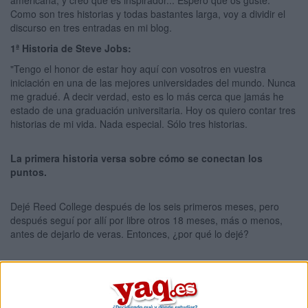
americana, y creo que es inspirador... Espero que os guste.
Como son tres historias y todas bastantes larga, voy a dividir el
discurso en tres entradas en mi blog.
1ª Historia de Steve Jobs:
"Tengo el honor de estar hoy aquí con vosotros en vuestra
iniciación en una de las mejores universidades del mundo. Nunca
me gradué. A decir verdad, esto es lo más cerca que jamás he
estado de una graduación universitaria. Hoy os quiero contar tres
historias de mi vida. Nada especial. Sólo tres historias.
La primera historia versa sobre cómo se conectan los
puntos.
Dejé Reed College después de los seis primeros meses, pero
después seguí por allí por libre otros 18 meses, más o menos,
antes de dejarlo de veras. Entonces, ¿por qué lo dejé?
Comenzó antes de que yo naciera. Mi madre biológica era una
titulada universitaria joven y soltera, y decidió darme en adopción.
Ella tenía muy claro que quienes me adoptaran tendrían que ser