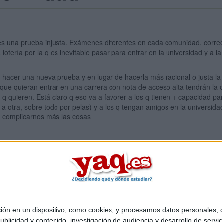
 es una prueba injusta. Exámenes diferentes en cada comunidad, correc
a lotería por la q es inevitable pasar para entrar en la universidad y a
 hacer una nueva prueba y en lugar de hacerla más racional o justa la 
s que quieran entrar en una carrera con nota de acceso alta tendrán la
d q quieren. Está claro q eso va a favorer a los q tienen + capacidad
a otra, sobre todo por pelas) y a los q tengan amigos en la universid
e complicarnos más las cosas
 en un dispositivo, como cookies, y procesamos datos personales, co
Quiénes somos
|
Contactar
|
Anúnciate
blicidad y contenido, investigación de audiencia y desarrollo de servic