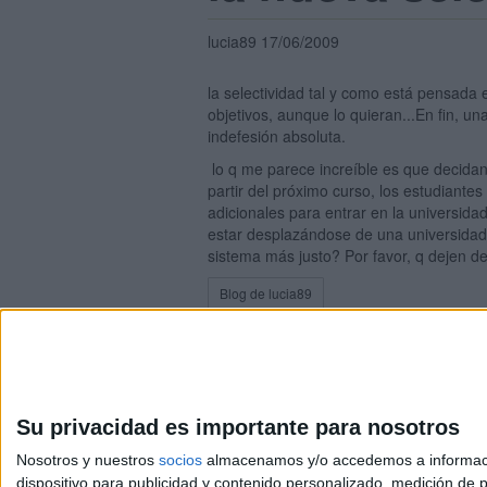
lucia89 17/06/2009
la selectividad tal y como está pensada
objetivos, aunque lo quieran...En fin, un
indefesión absoluta.
lo q me parece increíble es que decidan
partir del próximo curso, los estudiante
adicionales para entrar en la universida
estar desplazándose de una universidad 
sistema más justo? Por favor, q dejen d
Blog de lucia89
Su privacidad es importante para nosotros
Nosotros y nuestros
socios
almacenamos y/o accedemos a información
dispositivo para publicidad y contenido personalizado, medición de pu