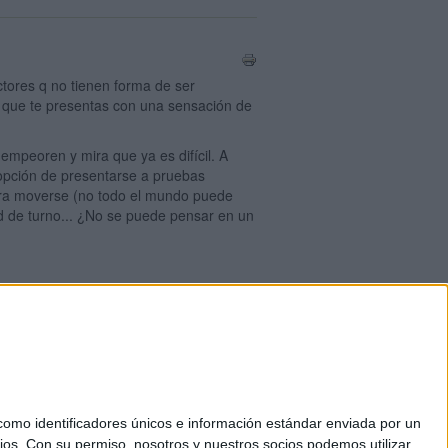
tores q no tienen forma de ser
 la que te presentas con una sensación de
empeoren y mira que ya es difícil. A
 opción de presentarse a pruebas
 para moverse (no todo el mundo puede
ad de turno... ¿No se puede pensar en un
mo identificadores únicos e información estándar enviada por un
ios.
Con su permiso, nosotros y nuestros socios podemos utilizar