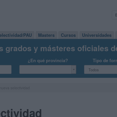
electividad/PAU
Masters
Cursos
Universidades
s grados y másteres oficiales 
¿En qué provincia?
Tipo de for
 nueva selectividad
ectividad