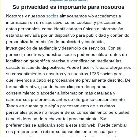
jejee porque vaya ultimo año..... el peor de todos creo yo jeejejeje
Su privacidad es importante para nosotros
pero va a merecer la pena por lo que viene despues, aunque es
Nosotros y nuestros
socios
almacenamos y/o accedemos a
algo que tambien esta un poco negro jejejeje porque no se aun
que hare. A mi me gusta arquitectura pero claro, como esta la
información en un dispositivo, como cookies, y procesamos
construccion.... pero claro tengo mas opciones ejeje mi segunda
datos personales, como identificadores únicos e información
opcion medicina, que como podreis observar no tiene nada que
estándar enviada por un dispositivo para publicidad y contenido
ver con la primera ejejeje y despues de esas dos pues me gustan
personalizado, medición de publicidad y contenido,
las ingenierias y me encanta la licenciatura de bellas artes o de
investigación de audiencia y desarrollo de servicios.
Con su
matematicas pero claro lo malo el trabajo, yo de profesora.....
permiso, nosotros y nuestros socios podemos utilizar datos de
pues como que no, vamos descartado y bueno ahi mi lio ejejeje
localización geográfica precisa e identificación mediante las
que no tengo ni idea de que sera de mi el año que viene, que lo
características de dispositivos. Puede hacer clic para otorgarnos
mismo estoy haciendo planos para no tener trabajo que rajando a
su consentimiento a nosotros y a nuestros 1733 socios para
un muerto ejejejejee pero bueno ahora mismo estoy haciendo 2º
que llevemos a cabo el procesamiento previamente descrito. De
de ciencias de la salud despues de 1º de ingenieria con
forma alternativa, puede hacer clic para denegar su
muchiiiiiiisimas bajas y una base de dt y fisica pesima, cosa que
consentimiento o acceder a información más detallada y
me hizo cambiar de bach esta año, que aunque con las otras
cambiar sus preferencias antes de otorgar su consentimiento.
asignaturas no tuviera que estudiar y con estas si pero bueno me
Tenga en cuenta que algún procesamiento de sus datos
aseguro una buena selectividad y una plaza en medicina y no me
personales puede no requerir de su consentimiento, pero usted
enrrollo mas que tngo que ver la tele ejejejeej hasta pronto!!!! y
tiene el derecho de rechazar tal procesamiento. Sus
espero vuestros mensajes aconsejandome e... jejejeje
preferencias se aplicarán solo a este sitio web. Puede cambiar
Blog de Lydia04
sus preferencias o retirar su consentimiento en cualquier