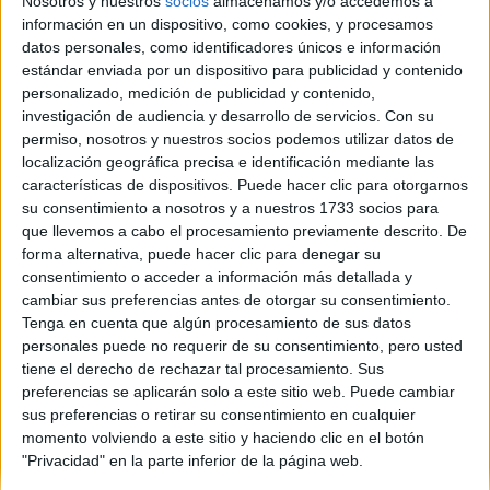
Nosotros y nuestros
socios
almacenamos y/o accedemos a
No sé si soy la única persona que acaba la Licenciatura en
información en un dispositivo, como cookies, y procesamos
Humanidades en sus cuatro años en la Univ Carlos III, y por no
datos personales, como identificadores únicos e información
superar el PII (Prueba de idiomas) no tengo titulación. La verdad
es que acabé la Licenciatura hace 10 años (1996-2000) Me seguí
estándar enviada por un dispositivo para publicidad y contenido
presentando a esta prueba durante años después. EN fín que
personalizado, medición de publicidad y contenido,
han sido 17 veces las que he hecho este exámen. Solicité una
investigación de audiencia y desarrollo de servicios.
Con su
revisión del caso por el Tribunal. Me puse en contacto con el
permiso, nosotros y nuestros socios podemos utilizar datos de
defensor del pueblo. Pero nadie me da solución. Solo sé que me
localización geográfica precisa e identificación mediante las
tiré cuatro años estudiando, y no se me dió nada mal, para nada.
características de dispositivos. Puede hacer clic para otorgarnos
No me puedo presentar a oposiciones ni concursos. Vamos que
su consentimiento a nosotros y a nuestros 1733 socios para
no cuento con mi título de Licenciada. ES UNA GRAN
que llevemos a cabo el procesamiento previamente descrito. De
INJUSTICIA!!!!!!! sOLO ME HA PASADO A MÍ??????????
forma alternativa, puede hacer clic para denegar su
consentimiento o acceder a información más detallada y
Blog de
cambiar sus preferencias antes de otorgar su consentimiento.
Tenga en cuenta que algún procesamiento de sus datos
personales puede no requerir de su consentimiento, pero usted
tiene el derecho de rechazar tal procesamiento. Sus
preferencias se aplicarán solo a este sitio web. Puede cambiar
sus preferencias o retirar su consentimiento en cualquier
momento volviendo a este sitio y haciendo clic en el botón
Quiénes somos
|
Contactar
|
Anúnciate
"Privacidad" en la parte inferior de la página web.
Aviso legal
|
Politica de privacidad
|
Condiciones generales
|
Política