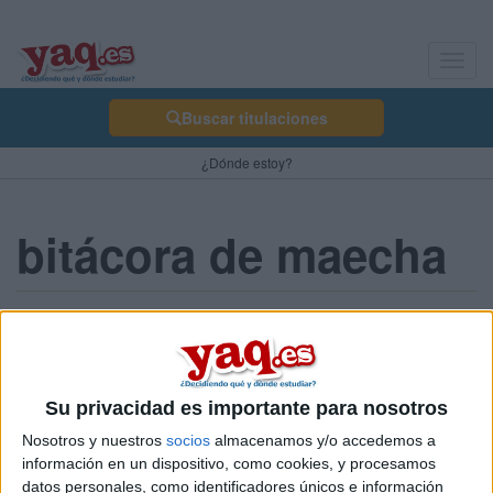
Toggl
navig
Buscar titulaciones
¿Dónde estoy?
bitácora de maecha
La nueva selectividad.
maecha 21/07/2009
Hola!
Su privacidad es importante para nosotros
Este año voia empezar 2º de Bachillerato y la verdad con el
Nosotros y nuestros
socios
almacenamos y/o accedemos a
cambio de salectividad y la adaptación de la mayoría de las
información en un dispositivo, como cookies, y procesamos
carreras a grado, nose, me estoy haciendo un lio!
datos personales, como identificadores únicos e información