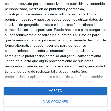
Alguién sabe si la licenciatura de biología se va a adaptar a gardo
estándar enviada por un dispositivo para publicidad y contenido
en todas las universidades?
personalizado, medición de publicidad y contenido,
investigación de audiencia y desarrollo de servicios.
Con su
¿Qué es mejor, licenciatura o grado?
permiso, nosotros y nuestros socios podemos utilizar datos de
1 comentario
localización geográfica precisa e identificación mediante las
características de dispositivos. Puede hacer clic para otorgarnos
su consentimiento a nosotros y a nuestros 1731 socios para
que llevemos a cabo el procesamiento previamente descrito. De
forma alternativa, puede hacer clic para denegar su
consentimiento o acceder a información más detallada y
cambiar sus preferencias antes de otorgar su consentimiento.
Tenga en cuenta que algún procesamiento de sus datos
Quiénes somos
|
Contactar
|
Anúnciate
personales puede no requerir de su consentimiento, pero usted
Aviso legal
|
Politica de privacidad
|
Condiciones generales
|
Política
tiene el derecho de rechazar tal procesamiento. Sus
de cookies
preferencias se aplicarán solo a este sitio web. Puede cambiar
© 2003-2026
Compás Mediterráneo S.L.
- Diego de León 47 - 28006
sus preferencias o retirar su consentimiento en cualquier
Madrid [ESPAÑA] - Tel. +34 91 593 2767
momento volviendo a este sitio y haciendo clic en el botón
ACEPTO
"Privacidad" en la parte inferior de la página web.
MÁS OPCIONES