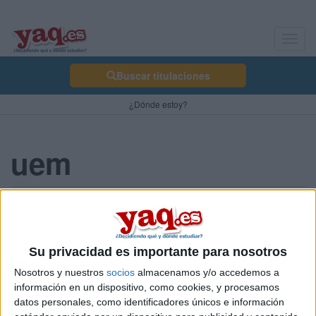
Toggl
navig
Buscar titulaciones
¿Dónde estoy?
uem
magally 09/07/2010
hola tengo dudas sobre las universidades privadas y publicas yo
quisiera ir a la uem pero a ver si me ayudais con vuestras
Su privacidad es importante para nosotros
experiencias y como ha sido todo yo voy hacer la carrera de
Nosotros y nuestros
socios
almacenamos y/o accedemos a
relaciones internacionales gracias
información en un dispositivo, como cookies, y procesamos
Blog de magally
datos personales, como identificadores únicos e información