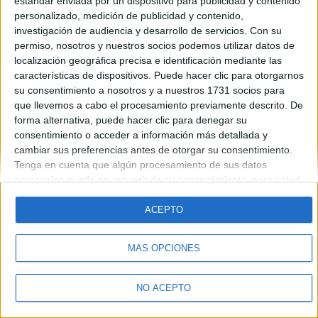
estándar enviada por un dispositivo para publicidad y contenido
personalizado, medición de publicidad y contenido,
investigación de audiencia y desarrollo de servicios.
Con su
permiso, nosotros y nuestros socios podemos utilizar datos de
localización geográfica precisa e identificación mediante las
características de dispositivos. Puede hacer clic para otorgarnos
su consentimiento a nosotros y a nuestros 1731 socios para
Quiénes somos
|
Contactar
|
Anúnciate
que llevemos a cabo el procesamiento previamente descrito. De
Aviso legal
|
Politica de privacidad
|
Condiciones generales
|
Política
forma alternativa, puede hacer clic para denegar su
de cookies
consentimiento o acceder a información más detallada y
© 2003-2026
Compás Mediterráneo S.L.
- Diego de León 47 - 28006
cambiar sus preferencias antes de otorgar su consentimiento.
Madrid [ESPAÑA] - Tel. +34 91 593 2767
Tenga en cuenta que algún procesamiento de sus datos
personales puede no requerir de su consentimiento, pero usted
tiene el derecho de rechazar tal procesamiento. Sus
preferencias se aplicarán solo a este sitio web. Puede cambiar
ACEPTO
sus preferencias o retirar su consentimiento en cualquier
momento volviendo a este sitio y haciendo clic en el botón
MÁS OPCIONES
"Privacidad" en la parte inferior de la página web.
NO ACEPTO