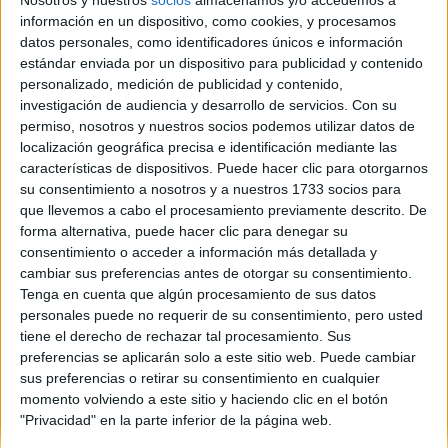
Nosotros y nuestros
socios
almacenamos y/o accedemos a
información en un dispositivo, como cookies, y procesamos
Hola, veran soy de Mexico y quiero irme de intercambio a
datos personales, como identificadores únicos e información
Granada, España pero ando investigando y quiero saber si es
estándar enviada por un dispositivo para publicidad y contenido
buen lugar para irme ,,, me dijeron que las personas son malas y
personalizado, medición de publicidad y contenido,
discriminan a los mexicanos :/ es cierto eso? .......
investigación de audiencia y desarrollo de servicios.
Con su
permiso, nosotros y nuestros socios podemos utilizar datos de
si alguien podria ayudarme a decirme que tal la gente y la cultura
localización geográfica precisa e identificación mediante las
por aya? de paso si existe alguna organizacion que ayude al
características de dispositivos. Puede hacer clic para otorgarnos
medio ambiente ... como green peace..
su consentimiento a nosotros y a nuestros 1733 socios para
estudio Comunicacion....................... les agradeceria mucho me
que llevemos a cabo el procesamiento previamente descrito. De
informaran .. :)
forma alternativa, puede hacer clic para denegar su
consentimiento o acceder a información más detallada y
Blog de mariee22
cambiar sus preferencias antes de otorgar su consentimiento.
Tenga en cuenta que algún procesamiento de sus datos
personales puede no requerir de su consentimiento, pero usted
tiene el derecho de rechazar tal procesamiento. Sus
preferencias se aplicarán solo a este sitio web. Puede cambiar
sus preferencias o retirar su consentimiento en cualquier
momento volviendo a este sitio y haciendo clic en el botón
Quiénes somos
|
Contactar
|
Anúnciate
"Privacidad" en la parte inferior de la página web.
Aviso legal
|
Politica de privacidad
|
Condiciones generales
|
Política