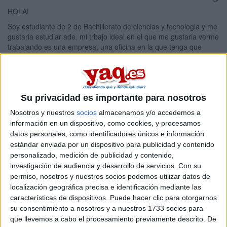
HOLA!
Soy estudiante de 2 de Bachillerato de ciencias y tecnologia y me
gustaria estudiar ade. mi trbajo ideal en el que me gustaria verme
trabajando es una empresa, una oficina en la que tenga que
organizar papeles y llevar cuentas trbajando con un ordenador. y
estoy entre varias opciones:
*ADE: me gustaria saber que tipo de asignaturas me encontrare.
Se me dan bastante bien las matematicas ademas de que me
Su privacidad es importante para nosotros
gustan. Se que tengo un buen perfil para esta carrera. Tambien
me gustaria saber cuanto tiempo tardaria.
Nosotros y nuestros
socios
almacenamos y/o accedemos a
información en un dispositivo, como cookies, y procesamos
*doble grado ADE + INFORMATICA: tengo bastantes dudas sobre
datos personales, como identificadores únicos e información
este doble grado principalmente por la informatica: no se si tengo
estándar enviada por un dispositivo para publicidad y contenido
el perfil para estudiar esta carrera porque ami no me apasiona el
personalizado, medición de publicidad y contenido,
mundillo de los ordenadores se lo basico, lo que si se es que me
investigación de audiencia y desarrollo de servicios.
Con su
gustaria trbajar con ellos pero no necesariamente arreglarlos ni
permiso, nosotros y nuestros socios podemos utilizar datos de
ser informatico. No tengo ni idea de como sera la carrera de
localización geográfica precisa e identificación mediante las
informatica si es dificil facil o un cioñazo.Quizas tenga dudas
características de dispositivos. Puede hacer clic para otorgarnos
por la opinion que popularmente se tiene de los informaticos
(frikis, introvertidos) y ademas que no suelen ser chicas.
su consentimiento a nosotros y a nuestros 1733 socios para
que llevemos a cabo el procesamiento previamente descrito. De
*GRADO SUPERIOR EN ADMINISTRACION Y FINANZAS y