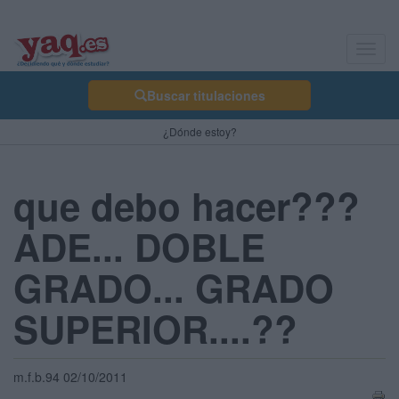
Toggl
navig
Buscar titulaciones
¿Dónde estoy?
que debo hacer???
ADE... DOBLE
GRADO... GRADO
SUPERIOR....??
m.f.b.94 02/10/2011