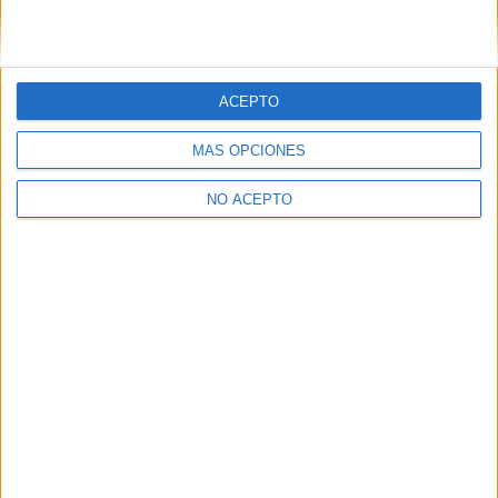
tener que arrepentirme en mitad del camino de mis decisiones
por lo que todo lo que me digais me ayudara en mis decisiones.
muchas gracias!!!
ACEPTO
Blog de m.f.b.94
MÁS OPCIONES
NO ACEPTO
Quiénes somos
|
Contactar
|
Anúnciate
Aviso legal
|
Politica de privacidad
|
Condiciones generales
|
Política
de cookies
© 2003-2026
Compás Mediterráneo S.L.
- Diego de León 47 - 28006
Madrid [ESPAÑA] - Tel. +34 91 593 2767