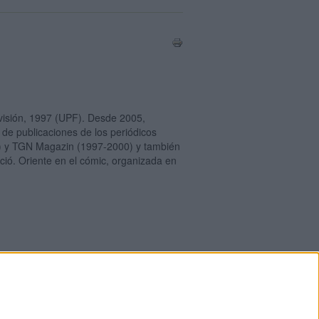
visión, 1997 (UPF). Desde 2005,
 de publicaciones de lo
s periódicos
007) y TGN Magazin (1997-2000) y también
ió. Oriente en el cómic, organizada en