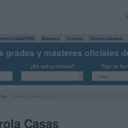
electividad/PAU
Masters
Cursos
Universidades
s grados y másteres oficiales 
¿En qué provincia?
Tipo de for
aSup
Carles Figuerola Casas
rola Casas