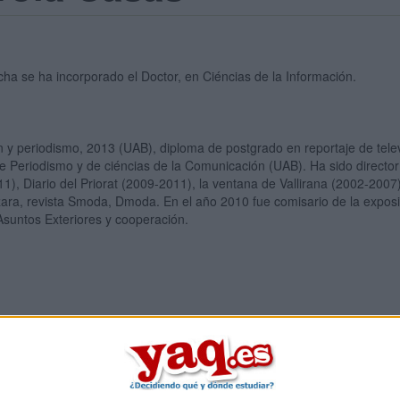
ha se ha incorporado el Doctor, en Ciéncias de la Información.
 y periodismo, 2013 (UAB), diploma de postgrado en reportaje de tele
 Periodismo y de ciéncias de la Comunicación (UAB). Ha sido director
011), Diario del Priorat (2009-2011), la ventana de Vallirana (2002-2
ra, revista Smoda, Dmoda. En el año 2010 fue comisario de la exposic
Asuntos Exteriores y cooperación.