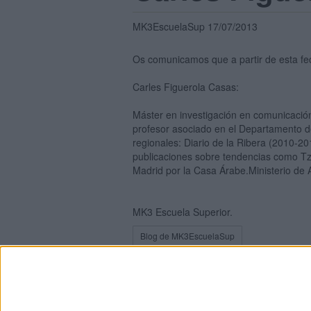
MK3EscuelaSup 17/07/2013
Os comunicamos que a partir de esta fec
Carles Figuerola Casas:
Máster en investigación en comunicación
profesor asociado en el Departamento de
regionales: Diario de la Ribera (2010-2
publicaciones sobre tendencias como Tza
Madrid por la Casa Árabe.Ministerio de 
MK3 Escuela Superior.
Blog de MK3EscuelaSup