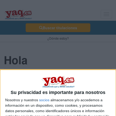
Toggl
navig
Buscar titulaciones
¿Dónde estoy?
Hola
Morello_7 31/03/2007
Blog de Morello_7
Su privacidad es importante para nosotros
Nosotros y nuestros
socios
almacenamos y/o accedemos a
información en un dispositivo, como cookies, y procesamos
datos personales, como identificadores únicos e información