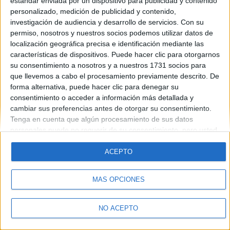
estándar enviada por un dispositivo para publicidad y contenido
personalizado, medición de publicidad y contenido,
investigación de audiencia y desarrollo de servicios.
Con su
Quiénes somos
|
Contactar
|
Anúnciate
permiso, nosotros y nuestros socios podemos utilizar datos de
Aviso legal
|
Politica de privacidad
|
Condiciones generales
|
Política
localización geográfica precisa e identificación mediante las
de cookies
características de dispositivos. Puede hacer clic para otorgarnos
© 2003-2026
Compás Mediterráneo S.L.
- Diego de León 47 - 28006
su consentimiento a nosotros y a nuestros 1731 socios para
Madrid [ESPAÑA] - Tel. +34 91 593 2767
que llevemos a cabo el procesamiento previamente descrito. De
forma alternativa, puede hacer clic para denegar su
consentimiento o acceder a información más detallada y
cambiar sus preferencias antes de otorgar su consentimiento.
Tenga en cuenta que algún procesamiento de sus datos
personales puede no requerir de su consentimiento, pero usted
tiene el derecho de rechazar tal procesamiento. Sus
preferencias se aplicarán solo a este sitio web. Puede cambiar
ACEPTO
sus preferencias o retirar su consentimiento en cualquier
momento volviendo a este sitio y haciendo clic en el botón
MÁS OPCIONES
"Privacidad" en la parte inferior de la página web.
NO ACEPTO