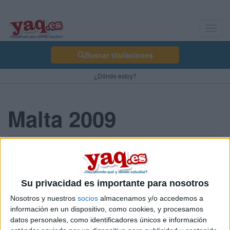
Toggl
navig
Buscar titulaciones
¿Dónde estoy?
Malta 2009
morena.19 03/04/2009
Holaaaaa a todos!! estoy buscando compañera para irme MALTA
sobre el 13 de septiembre con la beca mec... quiene ste
Su privacidad es importante para nosotros
interesado q me avise.... saludos!!
Nosotros y nuestros
socios
almacenamos y/o accedemos a
Blog de morena.19
información en un dispositivo, como cookies, y procesamos
datos personales, como identificadores únicos e información