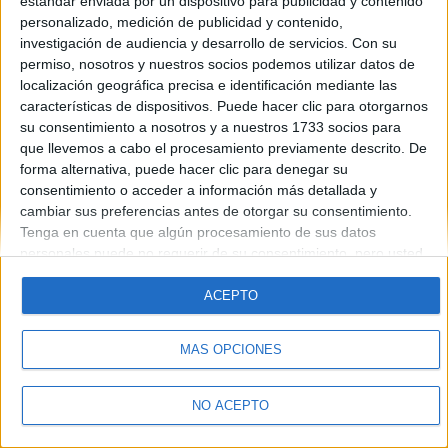
estándar enviada por un dispositivo para publicidad y contenido
personalizado, medición de publicidad y contenido,
investigación de audiencia y desarrollo de servicios.
Con su
permiso, nosotros y nuestros socios podemos utilizar datos de
localización geográfica precisa e identificación mediante las
características de dispositivos. Puede hacer clic para otorgarnos
Quiénes somos
|
Contactar
|
Anúnciate
su consentimiento a nosotros y a nuestros 1733 socios para
Aviso legal
|
Politica de privacidad
|
Condiciones generales
|
Política
que llevemos a cabo el procesamiento previamente descrito. De
de cookies
forma alternativa, puede hacer clic para denegar su
© 2003-2026
Compás Mediterráneo S.L.
- Diego de León 47 - 28006
consentimiento o acceder a información más detallada y
Madrid [ESPAÑA] - Tel. +34 91 593 2767
cambiar sus preferencias antes de otorgar su consentimiento.
Tenga en cuenta que algún procesamiento de sus datos
personales puede no requerir de su consentimiento, pero usted
tiene el derecho de rechazar tal procesamiento. Sus
preferencias se aplicarán solo a este sitio web. Puede cambiar
ACEPTO
sus preferencias o retirar su consentimiento en cualquier
momento volviendo a este sitio y haciendo clic en el botón
MÁS OPCIONES
"Privacidad" en la parte inferior de la página web.
NO ACEPTO