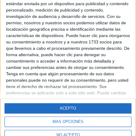
Hay 487 plazas este año, pero aun asi no tengo posibilidades de
estándar enviada por un dispositivo para publicidad y contenido
entrar verdad? :'(
personalizado, medición de publicidad y contenido,
JOOOOOOOOOOOOOOOOOOOOOOO!!!!
investigación de audiencia y desarrollo de servicios.
Con su
permiso, nosotros y nuestros socios podemos utilizar datos de
Blog de murciana91
localización geográfica precisa e identificación mediante las
características de dispositivos. Puede hacer clic para otorgarnos
su consentimiento a nosotros y a nuestros 1733 socios para
que llevemos a cabo el procesamiento previamente descrito. De
forma alternativa, puede hacer clic para denegar su
consentimiento o acceder a información más detallada y
cambiar sus preferencias antes de otorgar su consentimiento.
Tenga en cuenta que algún procesamiento de sus datos
Quiénes somos
|
Contactar
|
Anúnciate
Aviso legal
|
Politica de privacidad
|
Condiciones generales
|
Política
personales puede no requerir de su consentimiento, pero usted
de cookies
tiene el derecho de rechazar tal procesamiento. Sus
© 2003-2026
Compás Mediterráneo S.L.
- Diego de León 47 - 28006
preferencias se aplicarán solo a este sitio web. Puede cambiar
Madrid [ESPAÑA] - Tel. +34 91 593 2767
sus preferencias o retirar su consentimiento en cualquier
momento volviendo a este sitio y haciendo clic en el botón
ACEPTO
"Privacidad" en la parte inferior de la página web.
MÁS OPCIONES
NO ACEPTO