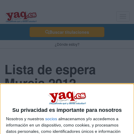
Toggl
navig
Buscar titulaciones
¿Dónde estoy?
Lista de espera
Murcia 2012
murciana91 12/07/2012
Su privacidad es importante para nosotros
Holaaaa! me he decepcionado muchoo con mi peusto de lista de
espera en educacion primaria, es el 500!!! D:
Nosotros y nuestros
socios
almacenamos y/o accedemos a
tengo de media un 7'63 supero la del año pasado pero en la
información en un dispositivo, como cookies, y procesamos
primera lista ha subiiido muchoo :(
datos personales, como identificadores únicos e información