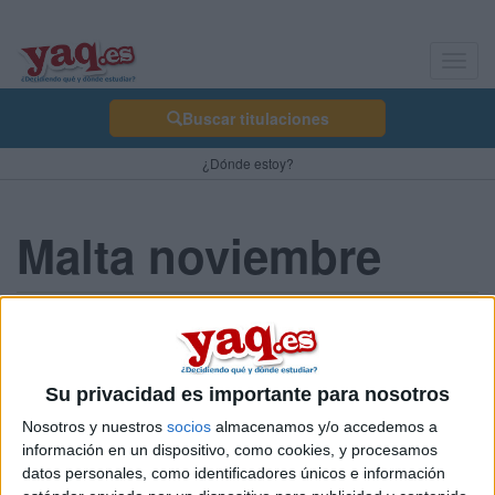
Toggl
navig
Buscar titulaciones
¿Dónde estoy?
Malta noviembre
Neveritt 12/10/2007
Hola Ikerina, yo viajo el 28 de octubre, pero me pasaré casi todo
el mes de noviembre allí, puesto que regreso el día 24. Estaré en
Su privacidad es importante para nosotros
unos apartamentos en Msida al lado de Sliema. Nos veremos por
Nosotros y nuestros
socios
almacenamos y/o accedemos a
allí. Si quieres hablar de algo del viaje, agrégame:
información en un dispositivo, como cookies, y procesamos
angelberron@hotmail.com
datos personales, como identificadores únicos e información
Saludos