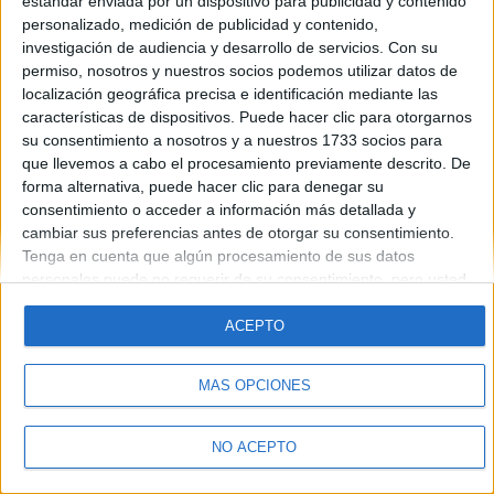
estándar enviada por un dispositivo para publicidad y contenido
personalizado, medición de publicidad y contenido,
Blog de Neveritt
investigación de audiencia y desarrollo de servicios.
Con su
permiso, nosotros y nuestros socios podemos utilizar datos de
localización geográfica precisa e identificación mediante las
características de dispositivos. Puede hacer clic para otorgarnos
su consentimiento a nosotros y a nuestros 1733 socios para
que llevemos a cabo el procesamiento previamente descrito. De
forma alternativa, puede hacer clic para denegar su
Quiénes somos
|
Contactar
|
Anúnciate
consentimiento o acceder a información más detallada y
Aviso legal
|
Politica de privacidad
|
Condiciones generales
|
Política
cambiar sus preferencias antes de otorgar su consentimiento.
de cookies
Tenga en cuenta que algún procesamiento de sus datos
© 2003-2026
Compás Mediterráneo S.L.
- Diego de León 47 - 28006
personales puede no requerir de su consentimiento, pero usted
Madrid [ESPAÑA] - Tel. +34 91 593 2767
tiene el derecho de rechazar tal procesamiento. Sus
preferencias se aplicarán solo a este sitio web. Puede cambiar
ACEPTO
sus preferencias o retirar su consentimiento en cualquier
momento volviendo a este sitio y haciendo clic en el botón
MÁS OPCIONES
"Privacidad" en la parte inferior de la página web.
NO ACEPTO