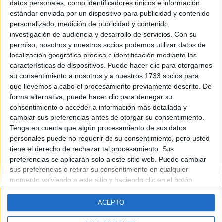
Me concedieron la beca de frances, me gustaria irme en julio(6 al
datos personales, como identificadores únicos e información
27)
estándar enviada por un dispositivo para publicidad y contenido
personalizado, medición de publicidad y contenido,
SI ALGUIEN VA A LYON O MONTPELLIER EN ESA FECHA QUE
investigación de audiencia y desarrollo de servicios.
Con su
ME LO DIGA!!!!!!!!!!!!!!!!!
permiso, nosotros y nuestros socios podemos utilizar datos de
conozco dos agencias que estan bien: one to all e ilco.
localización geográfica precisa e identificación mediante las
características de dispositivos. Puede hacer clic para otorgarnos
leer más
su consentimiento a nosotros y a nuestros 1733 socios para
que llevemos a cabo el procesamiento previamente descrito. De
forma alternativa, puede hacer clic para denegar su
consentimiento o acceder a información más detallada y
cambiar sus preferencias antes de otorgar su consentimiento.
Tenga en cuenta que algún procesamiento de sus datos
personales puede no requerir de su consentimiento, pero usted
Quiénes somos
|
Contactar
|
Anúnciate
tiene el derecho de rechazar tal procesamiento. Sus
Aviso legal
|
Politica de privacidad
|
Condiciones generales
|
Política
preferencias se aplicarán solo a este sitio web. Puede cambiar
de cookies
sus preferencias o retirar su consentimiento en cualquier
© 2003-2026
Compás Mediterráneo S.L.
- Diego de León 47 - 28006
momento volviendo a este sitio y haciendo clic en el botón
Madrid [ESPAÑA] - Tel. +34 91 593 2767
"Privacidad" en la parte inferior de la página web.
ACEPTO