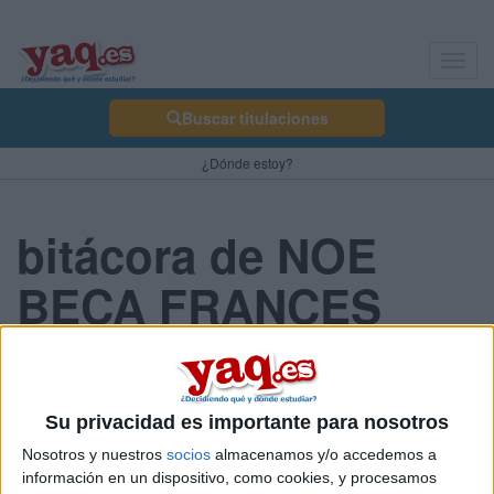
Toggl
navig
Buscar titulaciones
¿Dónde estoy?
bitácora de NOE
BECA FRANCES
2008
BECA FRANCES 2008
Su privacidad es importante para nosotros
Nosotros y nuestros
socios
almacenamos y/o accedemos a
NOE BECA FRANCE... 14/05/2008
información en un dispositivo, como cookies, y procesamos