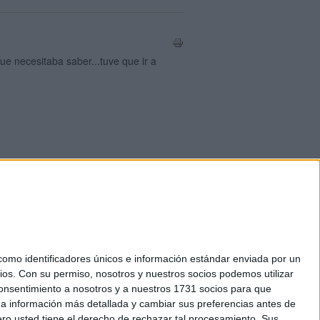
e necesitaba saber...tuve que ir a
okies
el. +34 91 593 2767
mo identificadores únicos e información estándar enviada por un
ios.
Con su permiso, nosotros y nuestros socios podemos utilizar
 consentimiento a nosotros y a nuestros 1731 socios para que
 a información más detallada y cambiar sus preferencias antes de
o usted tiene el derecho de rechazar tal procesamiento. Sus