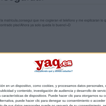
a matricula,consegui que me cogieran el telefono y me explicaran lo qu
ncontrado piso!Ahora ya solo queda lo bueno!=D
Quiénes somos
|
Contactar
|
Anúnciate
o legal
|
Politica de privacidad
|
Condiciones generales
|
Política de co
s Mediterráneo S.L.
- Diego de León 47 - 28006 Madrid [ESPAÑA] - T
 en un dispositivo, como cookies, y procesamos datos personales, co
blicidad y contenido, investigación de audiencia y desarrollo de servic
as características de dispositivos. Puede hacer clic para otorgarnos su
ternativa, puede hacer clic para denegar su consentimiento o acceder
 de sus datos personales puede no requerir de su consentimiento, per