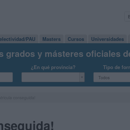
electividad/PAU
Masters
Cursos
Universidades
s grados y másteres oficiales 
¿En qué provincia?
Tipo de for
tricula conseguida!
nseguida!