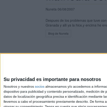
Nuneta 06/08/2007
Despues de los problemas que tuve con l
Granada y alli ya la hice,y encima he e
Blog de Nuneta
Avis
Su privacidad es importante para nosotros
© 2003-2026
Compá
Nosotros y nuestros
socios
almacenamos y/o accedemos a información
dispositivo para publicidad y contenido personalizado, medición de pu
datos de localización geográfica precisa e identificación mediante l
llevemos a cabo el procesamiento previamente descrito. De forma al
otorgar su consentimiento.
Tenga en cuenta que algún procesamiento