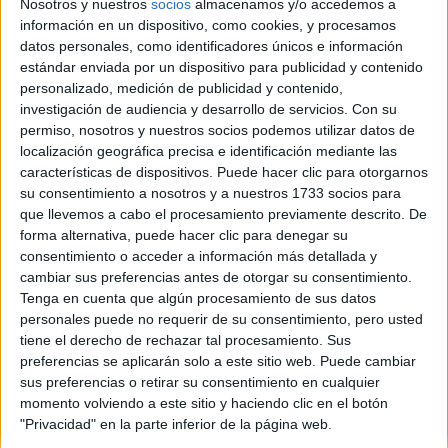
Nosotros y nuestros
socios
almacenamos y/o accedemos a
en el caso de no pasar las pruebas en la politecnica, q diferencia
información en un dispositivo, como cookies, y procesamos
hay d acerla en la autonoma u en otra, te cogerian en estas en
datos personales, como identificadores únicos e información
septiembre? ke ventajas tiene acerla en la politecnica aparte del
estándar enviada por un dispositivo para publicidad y contenido
prestigio? con el plan de bolonia luego te puedes especializar en
personalizado, medición de publicidad y contenido,
algo concreto o solo tienes el titulo de grado, si no lo cambian a
investigación de audiencia y desarrollo de servicios.
Con su
este año lo cambian para el siguiente?se aplicar el titulo d inef a
permiso, nosotros y nuestros socios podemos utilizar datos de
dar clase en un gimnasio o ser monitor d campamento, k mas
localización geográfica precisa e identificación mediante las
salidas tiene ademas d profesor d ef en el caso en ke sea solo
características de dispositivos. Puede hacer clic para otorgarnos
grado?En inef tb hay practicas en las k tu aces deporte no ay
su consentimiento a nosotros y a nuestros 1733 socios para
mas practico, a dmas d teorico?
que llevemos a cabo el procesamiento previamente descrito. De
gracias!
forma alternativa, puede hacer clic para denegar su
consentimiento o acceder a información más detallada y
Blog de Pokala
cambiar sus preferencias antes de otorgar su consentimiento.
Tenga en cuenta que algún procesamiento de sus datos
personales puede no requerir de su consentimiento, pero usted
tiene el derecho de rechazar tal procesamiento. Sus
preferencias se aplicarán solo a este sitio web. Puede cambiar
sus preferencias o retirar su consentimiento en cualquier
momento volviendo a este sitio y haciendo clic en el botón
"Privacidad" en la parte inferior de la página web.
Quiénes somos
|
Contactar
|
Anúnciate