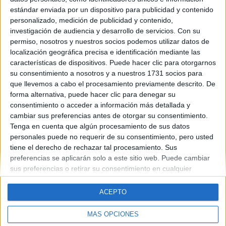
sueños, pero es algo muy típico y difícil, aún así me gusta mucho
estándar enviada por un dispositivo para publicidad y contenido
más algún tema relacionado con la criminología pero de esa
personalizado, medición de publicidad y contenido,
rama no se me ocurre que tema escoger.
investigación de audiencia y desarrollo de servicios.
Con su
Porfavor, si me pueden dar ideas lo agradacería mucho, gracias.
permiso, nosotros y nuestros socios podemos utilizar datos de
localización geográfica precisa e identificación mediante las
Blog de Queene
características de dispositivos. Puede hacer clic para otorgarnos
su consentimiento a nosotros y a nuestros 1731 socios para
que llevemos a cabo el procesamiento previamente descrito. De
forma alternativa, puede hacer clic para denegar su
consentimiento o acceder a información más detallada y
cambiar sus preferencias antes de otorgar su consentimiento.
Tenga en cuenta que algún procesamiento de sus datos
Quiénes somos
|
Contactar
|
Anúnciate
personales puede no requerir de su consentimiento, pero usted
Aviso legal
|
Politica de privacidad
|
Condiciones generales
|
Política
tiene el derecho de rechazar tal procesamiento. Sus
de cookies
preferencias se aplicarán solo a este sitio web. Puede cambiar
© 2003-2026
Compás Mediterráneo S.L.
- Diego de León 47 - 28006
sus preferencias o retirar su consentimiento en cualquier
Madrid [ESPAÑA] - Tel. +34 91 593 2767
momento volviendo a este sitio y haciendo clic en el botón
"Privacidad" en la parte inferior de la página web.
ACEPTO
MÁS OPCIONES