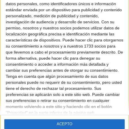
? No sé ni como tramitar lo del viaje, ni te dan direcciones sobre
datos personales, como identificadores únicos e información
la agencia que lleva el viaje, no sé si algún compañero esta en mi
estándar enviada por un dispositivo para publicidad y contenido
situación, es decir, en las nubes y sin saber donde dirigirme...
personalizado, medición de publicidad y contenido,
esto es de locos.
investigación de audiencia y desarrollo de servicios.
Con su
Upongo que me calmaré cuando los exámenes hayn pasado.
permiso, nosotros y nuestros socios podemos utilizar datos de
localización geográfica precisa e identificación mediante las
Saludos a todos de Rebecca
características de dispositivos. Puede hacer clic para otorgarnos
Blog de Rebecca madrid
su consentimiento a nosotros y a nuestros 1733 socios para
que llevemos a cabo el procesamiento previamente descrito. De
forma alternativa, puede hacer clic para denegar su
consentimiento o acceder a información más detallada y
cambiar sus preferencias antes de otorgar su consentimiento.
Tenga en cuenta que algún procesamiento de sus datos
personales puede no requerir de su consentimiento, pero usted
tiene el derecho de rechazar tal procesamiento. Sus
Quiénes somos
|
Contactar
|
Anúnciate
preferencias se aplicarán solo a este sitio web. Puede cambiar
Aviso legal
|
Politica de privacidad
|
Condiciones generales
|
Política
sus preferencias o retirar su consentimiento en cualquier
de cookies
momento volviendo a este sitio y haciendo clic en el botón
© 2003-2026
Compás Mediterráneo S.L.
- Diego de León 47 - 28006
"Privacidad" en la parte inferior de la página web.
Madrid [ESPAÑA] - Tel. +34 91 593 2767
ACEPTO