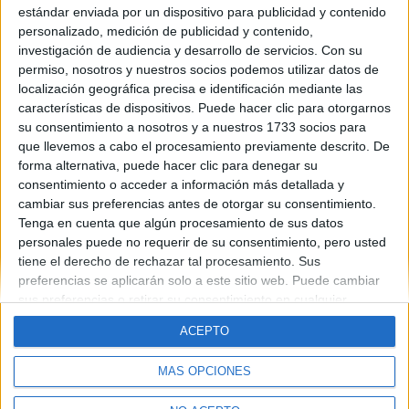
estándar enviada por un dispositivo para publicidad y contenido
el horario de mañana y me dijeron que no. La pregunta es...
¿VENTAJAS E INCONVENIENTES DEL HORARIO DE TARDE?
personalizado, medición de publicidad y contenido,
¿CONSEJOS? ¡¡¡¡¡MUCHAS GRACIAS!!!!!
investigación de audiencia y desarrollo de servicios.
Con su
permiso, nosotros y nuestros socios podemos utilizar datos de
Blog de rocrespofer
localización geográfica precisa e identificación mediante las
características de dispositivos. Puede hacer clic para otorgarnos
su consentimiento a nosotros y a nuestros 1733 socios para
que llevemos a cabo el procesamiento previamente descrito. De
forma alternativa, puede hacer clic para denegar su
consentimiento o acceder a información más detallada y
cambiar sus preferencias antes de otorgar su consentimiento.
Tenga en cuenta que algún procesamiento de sus datos
Quiénes somos
|
Contactar
|
Anúnciate
personales puede no requerir de su consentimiento, pero usted
Aviso legal
|
Politica de privacidad
|
Condiciones generales
|
Política
tiene el derecho de rechazar tal procesamiento. Sus
de cookies
preferencias se aplicarán solo a este sitio web. Puede cambiar
© 2003-2026
Compás Mediterráneo S.L.
- Diego de León 47 - 28006
sus preferencias o retirar su consentimiento en cualquier
Madrid [ESPAÑA] - Tel. +34 91 593 2767
momento volviendo a este sitio y haciendo clic en el botón
ACEPTO
"Privacidad" en la parte inferior de la página web.
MÁS OPCIONES