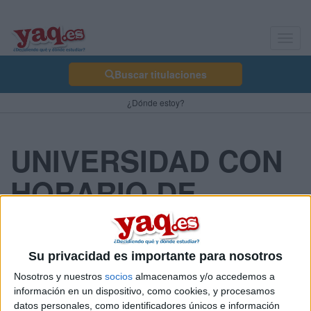
Toggl
navig
Buscar titulaciones
¿Dónde estoy?
UNIVERSIDAD CON
HORARIO DE
TARDE
Su privacidad es importante para nosotros
rocrespofer 02/09/2014
Nosotros y nuestros
socios
almacenamos y/o accedemos a
información en un dispositivo, como cookies, y procesamos
Hola chic@s, estoy preocupada porque en la universidad me tocó
datos personales, como identificadores únicos e información
el turno de tarde... fui a preguntar a ver si me podían pasar para