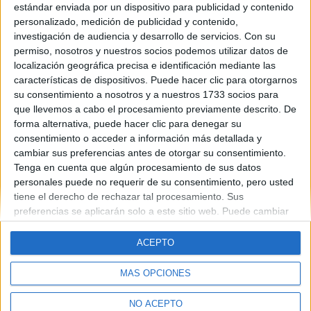
pero ayer salieron los resultados de la primera adjudicación y
estándar enviada por un dispositivo para publicidad y contenido
biología quedo en un 8.8, mi nota es de un 7 y tengo 401
personalizado, medición de publicidad y contenido,
personas por delante.
investigación de audiencia y desarrollo de servicios.
Con su
permiso, nosotros y nuestros socios podemos utilizar datos de
leer más
localización geográfica precisa e identificación mediante las
características de dispositivos. Puede hacer clic para otorgarnos
su consentimiento a nosotros y a nuestros 1733 socios para
que llevemos a cabo el procesamiento previamente descrito. De
forma alternativa, puede hacer clic para denegar su
consentimiento o acceder a información más detallada y
cambiar sus preferencias antes de otorgar su consentimiento.
Quiénes somos
|
Contactar
|
Anúnciate
Tenga en cuenta que algún procesamiento de sus datos
Aviso legal
|
Politica de privacidad
|
Condiciones generales
|
Política
personales puede no requerir de su consentimiento, pero usted
de cookies
tiene el derecho de rechazar tal procesamiento. Sus
© 2003-2026
Compás Mediterráneo S.L.
- Diego de León 47 - 28006
preferencias se aplicarán solo a este sitio web. Puede cambiar
Madrid [ESPAÑA] - Tel. +34 91 593 2767
sus preferencias o retirar su consentimiento en cualquier
momento volviendo a este sitio y haciendo clic en el botón
ACEPTO
"Privacidad" en la parte inferior de la página web.
MÁS OPCIONES
NO ACEPTO