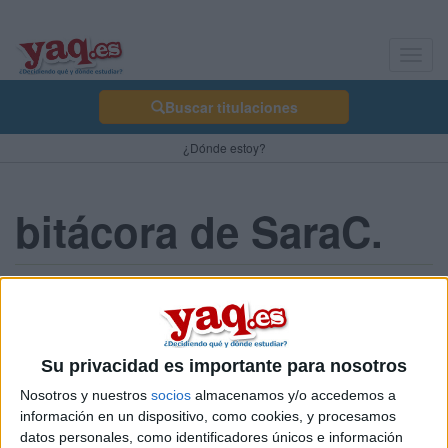
Toggl
navig
Buscar titulaciones
¿Dónde estoy?
bitácora de SaraC.
Dudas sobre las
adjudicaciones
Su privacidad es importante para nosotros
SaraC. 16/07/2012
Holaa! miren este año quiero comenzar a estudiar biología en us
Nosotros y nuestros
socios
almacenamos y/o accedemos a
pero estoy un poco líada con eso de las adjudicaciones. Yo nunca
información en un dispositivo, como cookies, y procesamos
me había preocupado por la nota porque rondaba entre el 5-6
datos personales, como identificadores únicos e información