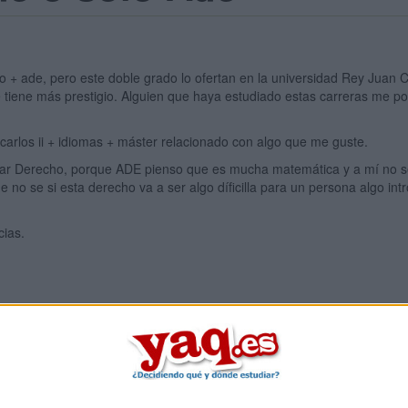
o + ade, pero este doble grado lo ofertan en la universidad Rey Juan C
ue tiene más prestigio. Alguien que haya estudiado estas carreras me p
a carlos ii + idiomas + máster relacionado con algo que me guste.
udiar Derecho, porque ADE pienso que es mucha matemática y a mí no
no se si esta derecho va a ser algo díficilla para un persona algo int
cias.