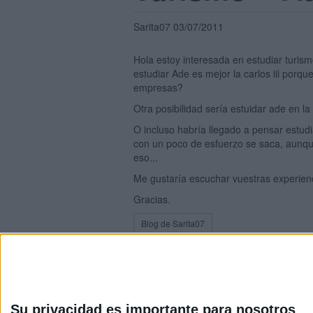
Sarita07 03/07/2011
Hola estoy interesada en estudiar turism
estudiar Ade es mejor la carlos iii porq
empresas?
Otra posibilidad sería estuidar ade en l
O incluso habría llegado a pensar est
con un poco de esfuerzo se saca, aunque 
eso...
Me gustaría escuchar vuestras experien
Gracias.
Blog de Sarita07
Su privacidad es importante para nosotros