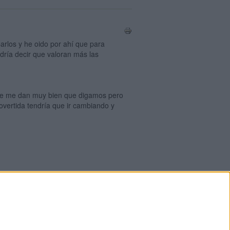
arlos y he oido por ahí que para
odría decir que valoran más las
 se me dan muy bien que digamos pero
rovertida tendría que ir cambiando y