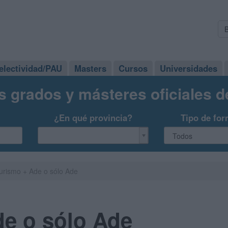
electividad/PAU
Masters
Cursos
Universidades
s grados y másteres oficiales 
¿En qué provincia?
Tipo de for
urismo + Ade o sólo Ade
de o sólo Ade