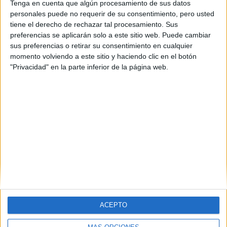
Tenga en cuenta que algún procesamiento de sus datos
chascos" muchas veces!Ya lloré escuchando música y
personales puede no requerir de su consentimiento, pero usted
viendo fotos,ya llamé solo para escuchar un voz,me
tiene el derecho de rechazar tal procesamiento. Sus
enamoré de una sonrisa,ya pensé que me iba a morir por
preferencias se aplicarán solo a este sitio web. Puede cambiar
echar tanto de menos y tuve miedo de perder a alguien
sus preferencias o retirar su consentimiento en cualquier
especial (y acabé perdiendo)! Pero viví!y todavia vivo!No
momento volviendo a este sitio y haciendo clic en el botón
paso por la vida...y tu tampoco deberias pasar!Vive!!!Esta
"Privacidad" en la parte inferior de la página web.
bien de verdad ir ala lucha con determinación,abrazar la vida
y vivir con pasión,perder con clase y vencer con
osadía,porque el mundo pertenece a quien se atreve y la
vida es MUCHO para ser insignificante.
Charlie Chaplin.
Aunque este texto no es mio, me gusta escribir. (:
Blog de Saskia
ACEPTO