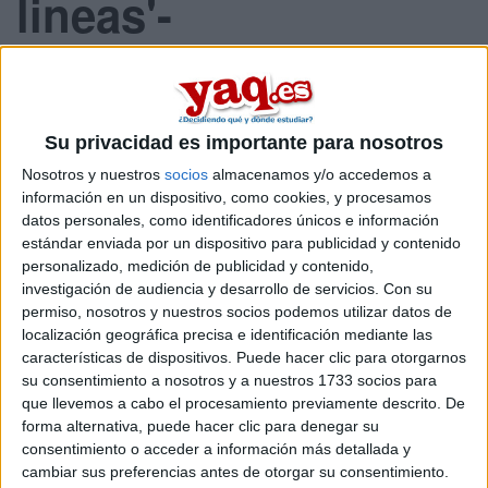
lineas'-
Saskia 20/10/2007
Hola! me llamo Leti y soy de Ibiza,estoy aqui porque estoy
Su privacidad es importante para nosotros
haciendo 4º de eso y me gustaria hacer el bachillerato de
Sociales para luego hacer periodismo,pero nose nada sobre
Nosotros y nuestros
socios
almacenamos y/o accedemos a
las medias..unos profesores me dicen que haga
información en un dispositivo, como cookies, y procesamos
humanidades y otros Sociales,tampoco se cual me conviene
datos personales, como identificadores únicos e información
mas,si podeis ayudarme..
estándar enviada por un dispositivo para publicidad y contenido
yO
personalizado, medición de publicidad y contenido,
investigación de audiencia y desarrollo de servicios.
Con su
ya perdoné errores casi imperdonables,intenté substituir
permiso, nosotros y nuestros socios podemos utilizar datos de
personas insubstituibles y olvidar personas inolvidables.Ya
localización geográfica precisa e identificación mediante las
hice cosas por impulso,ya me decepcioné por personas
características de dispositivos. Puede hacer clic para otorgarnos
cuando nunca pensé que me decepcionarian,pero también
su consentimiento a nosotros y a nuestros 1733 socios para
decepcioné a alguien.
que llevemos a cabo el procesamiento previamente descrito. De
Ya abracé para proteger,ya me reí cuando no podía,hice
forma alternativa, puede hacer clic para denegar su
amigos eternos,amé y fuí amada,pero también fuí
consentimiento o acceder a información más detallada y
rechazada,fuí amada y no amé.Ya grité y salté de tanta
cambiar sus preferencias antes de otorgar su consentimiento.
felicidad,ya viví de amor e hice juras eternas,"ya me llevé