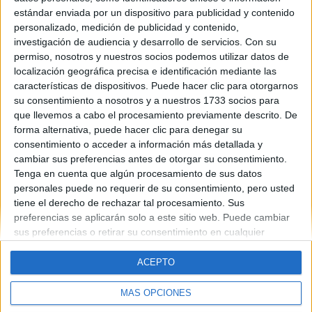
¿Y la de Murcia? He estado mirando un poco y por lo que parece
estándar enviada por un dispositivo para publicidad y contenido
sólo se puede hacer el segundo ciclo, cosa que no entiendo. ¿Y
entonces el primero qué, dónde lo hago?
personalizado, medición de publicidad y contenido,
investigación de audiencia y desarrollo de servicios.
Con su
Saludos y gracias.
permiso, nosotros y nuestros socios podemos utilizar datos de
localización geográfica precisa e identificación mediante las
Blog de
características de dispositivos. Puede hacer clic para otorgarnos
su consentimiento a nosotros y a nuestros 1733 socios para
que llevemos a cabo el procesamiento previamente descrito. De
forma alternativa, puede hacer clic para denegar su
consentimiento o acceder a información más detallada y
cambiar sus preferencias antes de otorgar su consentimiento.
Tenga en cuenta que algún procesamiento de sus datos
Quiénes somos
|
Contactar
|
Anúnciate
personales puede no requerir de su consentimiento, pero usted
Aviso legal
|
Politica de privacidad
|
Condiciones generales
|
Política
tiene el derecho de rechazar tal procesamiento. Sus
de cookies
preferencias se aplicarán solo a este sitio web. Puede cambiar
© 2003-2026
Compás Mediterráneo S.L.
- Diego de León 47 - 28006
sus preferencias o retirar su consentimiento en cualquier
Madrid [ESPAÑA] - Tel. +34 91 593 2767
momento volviendo a este sitio y haciendo clic en el botón
"Privacidad" en la parte inferior de la página web.
ACEPTO
MÁS OPCIONES