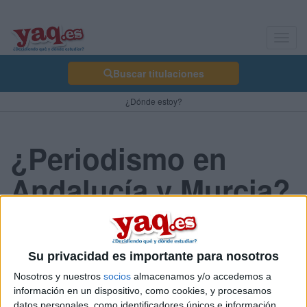
Toggl
navig
Buscar titulaciones
¿Dónde estoy?
¿Periodismo en
Andalucía y Murcia?
anómino 11/07/2008
Su privacidad es importante para nosotros
¿Qué opináis sobre la carrera de periodismo en Andalucía? Por
lo que tengo entendido es en Málaga en la única donde puedo
Nosotros y nuestros
socios
almacenamos y/o accedemos a
cursarlo. ¿Tiene buena fama?
información en un dispositivo, como cookies, y procesamos
datos personales, como identificadores únicos e información