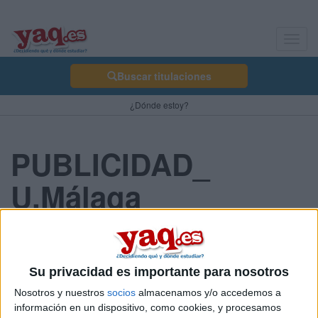
Toggl
navig
Buscar titulaciones
¿Dónde estoy?
PUBLICIDAD_
U.Málaga
Shara 17/09/2007
Olaa a
to@sss
!!!!
jeje k tall??!
Su privacidad es importante para nosotros
¿Alguien q vaya a studiar o sté studiando PUBLICIDAD en la
Nosotros y nuestros
socios
almacenamos y/o accedemos a
Universidad de MÁLAGA?
información en un dispositivo, como cookies, y procesamos