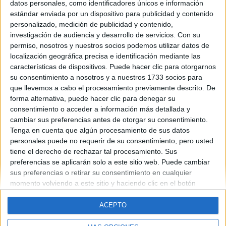
datos personales, como identificadores únicos e información
wenop¡era pa ver si me podíais informar un pokiyo sobre to esoo¡
estándar enviada por un dispositivo para publicidad y contenido
el sitio,la carrera...to esas cosas! q toi exa 1líooo¡¡ xDD onke
personalizado, medición de publicidad y contenido,
todavía me qeda 1añiko!...(x suerte o x desgracia!) jajajaja!! nga
xik@ssssss
¡ bsukis pa
to@sss
¡ ya me contaréiss :P !
investigación de audiencia y desarrollo de servicios.
Con su
permiso, nosotros y nuestros socios podemos utilizar datos de
AXIASSSSSSS!!!
localización geográfica precisa e identificación mediante las
características de dispositivos. Puede hacer clic para otorgarnos
Blog de Shara
su consentimiento a nosotros y a nuestros 1733 socios para
que llevemos a cabo el procesamiento previamente descrito. De
forma alternativa, puede hacer clic para denegar su
consentimiento o acceder a información más detallada y
cambiar sus preferencias antes de otorgar su consentimiento.
Tenga en cuenta que algún procesamiento de sus datos
personales puede no requerir de su consentimiento, pero usted
Quiénes somos
|
Contactar
|
Anúnciate
tiene el derecho de rechazar tal procesamiento. Sus
Aviso legal
|
Politica de privacidad
|
Condiciones generales
|
Política
preferencias se aplicarán solo a este sitio web. Puede cambiar
de cookies
sus preferencias o retirar su consentimiento en cualquier
© 2003-2026
Compás Mediterráneo S.L.
- Diego de León 47 - 28006
momento volviendo a este sitio y haciendo clic en el botón
Madrid [ESPAÑA] - Tel. +34 91 593 2767
"Privacidad" en la parte inferior de la página web.
ACEPTO