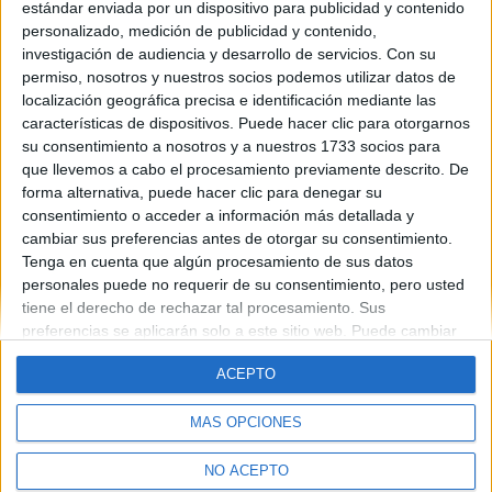
estándar enviada por un dispositivo para publicidad y contenido
pero quería saber....¿que opinion os merece? ¿creeis que es
personalizado, medición de publicidad y contenido,
buena opción?
investigación de audiencia y desarrollo de servicios.
Con su
Blog de stefy3
permiso, nosotros y nuestros socios podemos utilizar datos de
localización geográfica precisa e identificación mediante las
características de dispositivos. Puede hacer clic para otorgarnos
su consentimiento a nosotros y a nuestros 1733 socios para
que llevemos a cabo el procesamiento previamente descrito. De
forma alternativa, puede hacer clic para denegar su
consentimiento o acceder a información más detallada y
cambiar sus preferencias antes de otorgar su consentimiento.
Quiénes somos
|
Contactar
|
Anúnciate
Tenga en cuenta que algún procesamiento de sus datos
Aviso legal
|
Politica de privacidad
|
Condiciones generales
|
Política
personales puede no requerir de su consentimiento, pero usted
de cookies
tiene el derecho de rechazar tal procesamiento. Sus
© 2003-2026
Compás Mediterráneo S.L.
- Diego de León 47 - 28006
preferencias se aplicarán solo a este sitio web. Puede cambiar
Madrid [ESPAÑA] - Tel. +34 91 593 2767
sus preferencias o retirar su consentimiento en cualquier
ACEPTO
momento volviendo a este sitio y haciendo clic en el botón
"Privacidad" en la parte inferior de la página web.
MÁS OPCIONES
NO ACEPTO