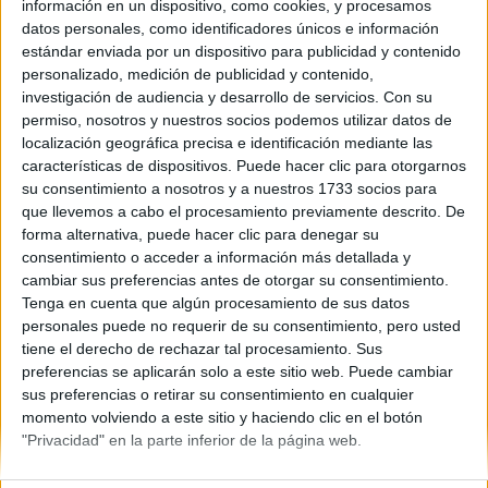
información en un dispositivo, como cookies, y procesamos
ke pone
datos personales, como identificadores únicos e información
11 comentarios
leer más
estándar enviada por un dispositivo para publicidad y contenido
personalizado, medición de publicidad y contenido,
Nueva por aki!!
investigación de audiencia y desarrollo de servicios.
Con su
permiso, nosotros y nuestros socios podemos utilizar datos de
StHeRcIlLa 18/10/2006
localización geográfica precisa e identificación mediante las
Ola wenas q tal??pos na que soy nueva por aki y solo kria
características de dispositivos. Puede hacer clic para otorgarnos
saludaros..enga un bsillo!!
su consentimiento a nosotros y a nuestros 1733 socios para
que llevemos a cabo el procesamiento previamente descrito. De
4 comentarios
forma alternativa, puede hacer clic para denegar su
consentimiento o acceder a información más detallada y
cambiar sus preferencias antes de otorgar su consentimiento.
Tenga en cuenta que algún procesamiento de sus datos
personales puede no requerir de su consentimiento, pero usted
tiene el derecho de rechazar tal procesamiento. Sus
preferencias se aplicarán solo a este sitio web. Puede cambiar
Quiénes somos
|
Contactar
|
Anúnciate
sus preferencias o retirar su consentimiento en cualquier
Aviso legal
|
Politica de privacidad
|
Condiciones generales
|
Política
momento volviendo a este sitio y haciendo clic en el botón
de cookies
"Privacidad" en la parte inferior de la página web.
© 2003-2026
Compás Mediterráneo S.L.
- Diego de León 47 - 28006
Madrid [ESPAÑA] - Tel. +34 91 593 2767