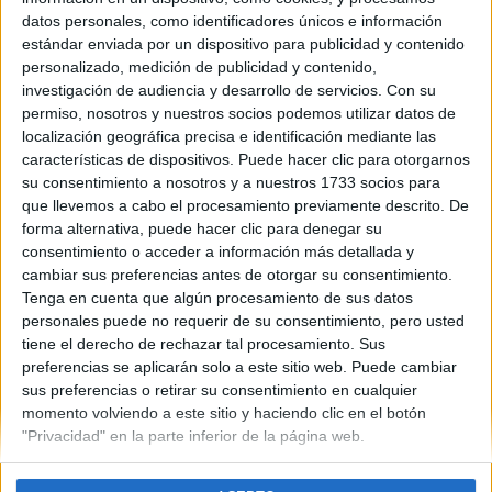
lo poko k se y espero de mi, es sakar la maxima nota
datos personales, como identificadores únicos e información
posible...para llegar con buena media a selectividad...asike me
estándar enviada por un dispositivo para publicidad y contenido
voy a dejar la piel y al maximo. la verdad esk siempre cuando
personalizado, medición de publicidad y contenido,
empezamos decimos lo mismo...pero creo k esta vez me lo debo
investigación de audiencia y desarrollo de servicios.
Con su
a mi mismo y demos trarme k puedo hacerlo y conseguir
permiso, nosotros y nuestros socios podemos utilizar datos de
mayores metas..asike os animo a k alos k esteis en 2º como
localización geográfica precisa e identificación mediante las
yo...k es muy duro..pero merece la pena...o x lo menos se
características de dispositivos. Puede hacer clic para otorgarnos
intenta...besss....xauu¡¡¡¡
su consentimiento a nosotros y a nuestros 1733 socios para
Blog de superpasku
que llevemos a cabo el procesamiento previamente descrito. De
forma alternativa, puede hacer clic para denegar su
consentimiento o acceder a información más detallada y
cambiar sus preferencias antes de otorgar su consentimiento.
Tenga en cuenta que algún procesamiento de sus datos
personales puede no requerir de su consentimiento, pero usted
tiene el derecho de rechazar tal procesamiento. Sus
preferencias se aplicarán solo a este sitio web. Puede cambiar
Quiénes somos
|
Contactar
|
Anúnciate
sus preferencias o retirar su consentimiento en cualquier
Aviso legal
|
Politica de privacidad
|
Condiciones generales
|
Política
momento volviendo a este sitio y haciendo clic en el botón
de cookies
"Privacidad" en la parte inferior de la página web.
© 2003-2026
Compás Mediterráneo S.L.
- Diego de León 47 - 28006
Madrid [ESPAÑA] - Tel. +34 91 593 2767