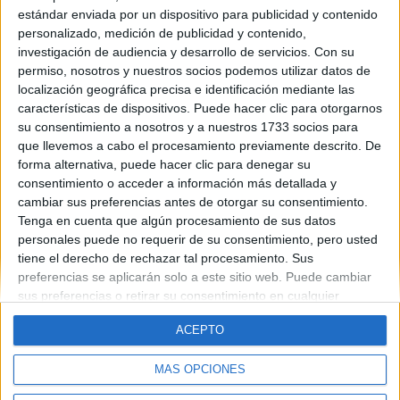
estándar enviada por un dispositivo para publicidad y contenido
Sin duda, para mi, lo mejor de la universidad es que eres tu el
personalizado, medición de publicidad y contenido,
que te organizas, estudias algo que te gusta, igual no todas las
investigación de audiencia y desarrollo de servicios.
Con su
asignaturas, pero en general si
permiso, nosotros y nuestros socios podemos utilizar datos de
leer más
localización geográfica precisa e identificación mediante las
características de dispositivos. Puede hacer clic para otorgarnos
su consentimiento a nosotros y a nuestros 1733 socios para
que llevemos a cabo el procesamiento previamente descrito. De
forma alternativa, puede hacer clic para denegar su
consentimiento o acceder a información más detallada y
cambiar sus preferencias antes de otorgar su consentimiento.
Tenga en cuenta que algún procesamiento de sus datos
Quiénes somos
|
Contactar
|
Anúnciate
personales puede no requerir de su consentimiento, pero usted
Aviso legal
|
Politica de privacidad
|
Condiciones generales
|
Política
tiene el derecho de rechazar tal procesamiento. Sus
de cookies
preferencias se aplicarán solo a este sitio web. Puede cambiar
© 2003-2026
Compás Mediterráneo S.L.
- Diego de León 47 - 28006
sus preferencias o retirar su consentimiento en cualquier
Madrid [ESPAÑA] - Tel. +34 91 593 2767
momento volviendo a este sitio y haciendo clic en el botón
ACEPTO
"Privacidad" en la parte inferior de la página web.
MÁS OPCIONES