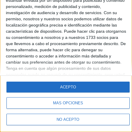
estándar enviada por un dispositivo para publicidad y contenido
personalizado, medición de publicidad y contenido,
investigación de audiencia y desarrollo de servicios.
Con su
permiso, nosotros y nuestros socios podemos utilizar datos de
localización geográfica precisa e identificación mediante las
Quiénes somos
|
Contactar
|
Anúnciate
características de dispositivos. Puede hacer clic para otorgarnos
Aviso legal
|
Politica de privacidad
|
Condiciones generales
|
Política
su consentimiento a nosotros y a nuestros 1733 socios para
de cookies
que llevemos a cabo el procesamiento previamente descrito. De
© 2003-2026
Compás Mediterráneo S.L.
- Diego de León 47 - 28006
forma alternativa, puede hacer clic para denegar su
Madrid [ESPAÑA] - Tel. +34 91 593 2767
consentimiento o acceder a información más detallada y
cambiar sus preferencias antes de otorgar su consentimiento.
Tenga en cuenta que algún procesamiento de sus datos
personales puede no requerir de su consentimiento, pero usted
tiene el derecho de rechazar tal procesamiento. Sus
preferencias se aplicarán solo a este sitio web. Puede cambiar
ACEPTO
sus preferencias o retirar su consentimiento en cualquier
momento volviendo a este sitio y haciendo clic en el botón
MÁS OPCIONES
"Privacidad" en la parte inferior de la página web.
NO ACEPTO