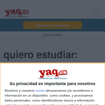
Toggl
navig
Buscar titulaciones
¿Dónde estoy?
quiero estudiar:
tommy92 28/05/2010
grado en ingeniería en diseño industrial y desarrollo del
producto.
Su privacidad es importante para nosotros
Nosotros y nuestros
socios
almacenamos y/o accedemos a
Blog de tommy92
información en un dispositivo, como cookies, y procesamos
datos personales, como identificadores únicos e información