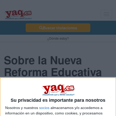
Toggl
navig
Buscar titulaciones
¿Dónde estoy?
Sobre la Nueva
Reforma Educativa
(LOMCE)
virber 02/01/2013
Su privacidad es importante para nosotros
Nosotros y nuestros
socios
almacenamos y/o accedemos a
Alguien sabe cuándo se pone en marcha la nueva ley educativa?.
información en un dispositivo, como cookies, y procesamos
Estoy en 1º de bachiller y me gustaría saber si para el próximo