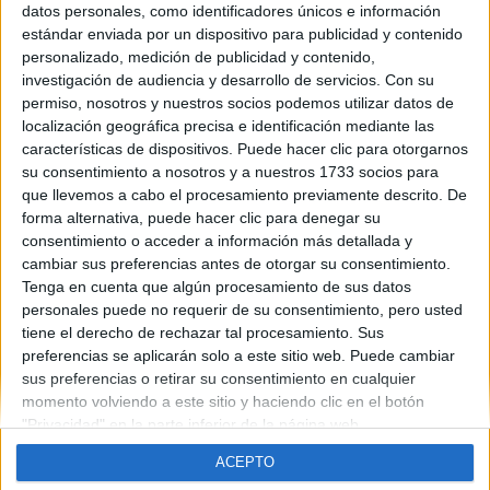
datos personales, como identificadores únicos e información
curso 2013-14 se mantiene la Selectividad o entra en vigor la
estándar enviada por un dispositivo para publicidad y contenido
nueva Prueba de Bachiller. Porque la diferencia es importante.
personalizado, medición de publicidad y contenido,
Con la nueva ley debes realizar la prueba para conseguir el título
investigación de audiencia y desarrollo de servicios.
Con su
de bachiller y con la ley antigua no tienes necesidad de ello, ya
que la Selectividad es una prueba de acceso a la universidad, no
permiso, nosotros y nuestros socios podemos utilizar datos de
es una prueba para conseguir el título de bachiller.
localización geográfica precisa e identificación mediante las
características de dispositivos. Puede hacer clic para otorgarnos
Blog de virber
su consentimiento a nosotros y a nuestros 1733 socios para
que llevemos a cabo el procesamiento previamente descrito. De
forma alternativa, puede hacer clic para denegar su
consentimiento o acceder a información más detallada y
cambiar sus preferencias antes de otorgar su consentimiento.
Tenga en cuenta que algún procesamiento de sus datos
personales puede no requerir de su consentimiento, pero usted
tiene el derecho de rechazar tal procesamiento. Sus
Quiénes somos
|
Contactar
|
Anúnciate
preferencias se aplicarán solo a este sitio web. Puede cambiar
Aviso legal
|
Politica de privacidad
|
Condiciones generales
|
Política
sus preferencias o retirar su consentimiento en cualquier
de cookies
momento volviendo a este sitio y haciendo clic en el botón
© 2003-2026
Compás Mediterráneo S.L.
- Diego de León 47 - 28006
"Privacidad" en la parte inferior de la página web.
Madrid [ESPAÑA] - Tel. +34 91 593 2767
ACEPTO