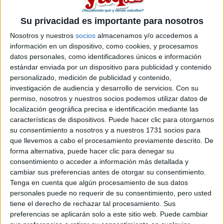
Universidad de Sevilla
Un
Grado en Conservación y Restauración de Bienes Culturales
Su privacidad es importante para nosotros
Universidad de Granada
Un
Nosotros y nuestros
socios
almacenamos y/o accedemos a
Grado en Conservación y Restauración de Bienes Culturales
información en un dispositivo, como cookies, y procesamos
datos personales, como identificadores únicos e información
Universitat de Barcelona
Un
estándar enviada por un dispositivo para publicidad y contenido
Grado en Conservación - Restauración de Bienes Culturales
personalizado, medición de publicidad y contenido,
Universidad del País Vasco
Un
investigación de audiencia y desarrollo de servicios.
Con su
Grado en Conservación y Restauración de Bienes Culturales
permiso, nosotros y nuestros socios podemos utilizar datos de
localización geográfica precisa e identificación mediante las
Universidad de La Laguna
Un
características de dispositivos. Puede hacer clic para otorgarnos
Grado en Conservación y Restauración de Bienes Culturales
su consentimiento a nosotros y a nuestros 1731 socios para
Universidad Carlos III de Madrid
Un
que llevemos a cabo el procesamiento previamente descrito. De
Grado en Estudios Culturales
forma alternativa, puede hacer clic para denegar su
Universidad de Huelva
Un
consentimiento o acceder a información más detallada y
Grado en Gestión Cultural
cambiar sus preferencias antes de otorgar su consentimiento.
Tenga en cuenta que algún procesamiento de sus datos
Universidad de Córdoba
Un
personales puede no requerir de su consentimiento, pero usted
Grado en Gestión Cultural
tiene el derecho de rechazar tal procesamiento. Sus
Universidade de Santiago de Compostela
Un
preferencias se aplicarán solo a este sitio web. Puede cambiar
Grado en Gestión Cultural