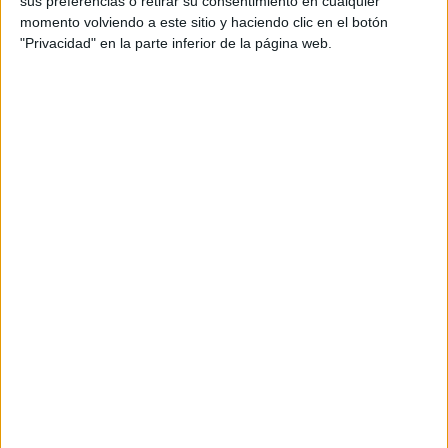
sus preferencias o retirar su consentimiento en cualquier
momento volviendo a este sitio y haciendo clic en el botón
Universidade de Santiago de Compostela
Un
"Privacidad" en la parte inferior de la página web.
Grado en Gestión Cultural
Universitat Politècnica de València
Un
Grado en Conservación y Restauración de Bienes Culturales