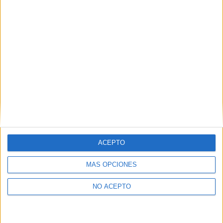
Gente que quiere estudiar
Conservación y Restauración de
Bienes Culturales
A 19 miembros les interesa esta carrera
Ver todos
ACEPTO
MÁS OPCIONES
NO ACEPTO
Conservación y Restauración de
Bienes Culturales en los foros