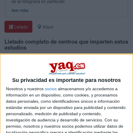
de la fotografía en particular.
leer más
Listado
Mapa
Listado completo de centros que imparten estos
estudios
Universidad o Centro
Tipo
Universidad Privada
Su privacidad es importante para nosotros
Nosotros y nuestros
socios
almacenamos y/o accedemos a
Universidad Internacional de La Rioja
información en un dispositivo, como cookies, y procesamos
Grado en Fotografía
datos personales, como identificadores únicos e información
Escuela Universitaria de Artes TAI
Centro Adscrito Priva
estándar enviada por un dispositivo para publicidad y contenido
Grado en Fotografía y Creación Audiovisual
personalizado, medición de publicidad y contenido,
investigación de audiencia y desarrollo de servicios.
Con su
permiso, nosotros y nuestros socios podemos utilizar datos de
localización geográfica precisa e identificación mediante las