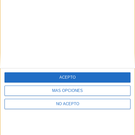
Fotografía en los foros
estudiar segunda carrera
UNA DECISIÓN URGENTE PARA EL FUTURO
Estudiantes extranjeros
ACEPTO
Traslado de expediente con la misma carrera.
Colegio Mayor en Madrid
MÁS OPCIONES
NO ACEPTO