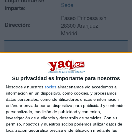
Lugar donde se
Sede
imparte:
Paseo Princesa s/n
Dirección:
28300 Aranjuez
Madrid
Recibir más
información
Su privacidad es importante para nosotros
Rellena este formulario con tus datos y un texto con las
Nosotros y nuestros
socios
almacenamos y/o accedemos a
preguntas que quieres hacer. Al pulsar el botón de enviar,
información en un dispositivo, como cookies, y procesamos
los datos y la pregunta que has introducido se enviarán
por correo electrónico al centro educativo para que te
datos personales, como identificadores únicos e información
respondan ellos directamente.
estándar enviada por un dispositivo para publicidad y contenido
personalizado, medición de publicidad y contenido,
Tu nombre:
*
investigación de audiencia y desarrollo de servicios.
Con su
permiso, nosotros y nuestros socios podemos utilizar datos de
Tus apellidos:
*
localización geográfica precisa e identificación mediante las