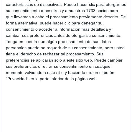
características de dispositivos. Puede hacer clic para otorgarnos
su consentimiento a nosotros y a nuestros 1733 socios para
Tu email:
*
que llevemos a cabo el procesamiento previamente descrito. De
forma alternativa, puede hacer clic para denegar su
consentimiento o acceder a información más detallada y
¿Qué quieres preguntar?
*
cambiar sus preferencias antes de otorgar su consentimiento.
Tenga en cuenta que algún procesamiento de sus datos
personales puede no requerir de su consentimiento, pero usted
tiene el derecho de rechazar tal procesamiento. Sus
preferencias se aplicarán solo a este sitio web. Puede cambiar
sus preferencias o retirar su consentimiento en cualquier
Escribe aquí las dudas o preguntas que te gustaría que te
momento volviendo a este sitio y haciendo clic en el botón
respondieran: plazos de preinscripción, precios, plazas
"Privacidad" en la parte inferior de la página web.
disponibles…:
Acepto los
términos y condiciones
y la
política de
privacidad
:
*