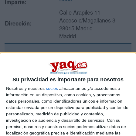
imparte:
Calle Arapiles 11
Acceso c/Magallanes 3
Dirección:
28015 Madrid
Madrid
Recibir más
información
Su privacidad es importante para nosotros
Rellena este formulario con tus datos y un texto con las
Nosotros y nuestros
socios
almacenamos y/o accedemos a
preguntas que quieres hacer. Al pulsar el botón de enviar,
información en un dispositivo, como cookies, y procesamos
los datos y la pregunta que has introducido se enviarán
datos personales, como identificadores únicos e información
por correo electrónico al centro educativo para que te
estándar enviada por un dispositivo para publicidad y contenido
respondan ellos directamente.
personalizado, medición de publicidad y contenido,
Tu nombre:
*
investigación de audiencia y desarrollo de servicios.
Con su
permiso, nosotros y nuestros socios podemos utilizar datos de
localización geográfica precisa e identificación mediante las