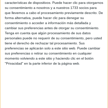
Tus apellidos:
*
características de dispositivos. Puede hacer clic para otorgarnos
su consentimiento a nosotros y a nuestros 1733 socios para
que llevemos a cabo el procesamiento previamente descrito. De
Tu email:
*
forma alternativa, puede hacer clic para denegar su
consentimiento o acceder a información más detallada y
¿Qué quieres preguntar?
*
cambiar sus preferencias antes de otorgar su consentimiento.
Tenga en cuenta que algún procesamiento de sus datos
personales puede no requerir de su consentimiento, pero usted
tiene el derecho de rechazar tal procesamiento. Sus
preferencias se aplicarán solo a este sitio web. Puede cambiar
sus preferencias o retirar su consentimiento en cualquier
momento volviendo a este sitio y haciendo clic en el botón
Escribe aquí las dudas o preguntas que te gustaría que te
"Privacidad" en la parte inferior de la página web.
respondieran: plazos de preinscripción, precios, plazas
disponibles…:
Acepto los
términos y condiciones
y la
política de
privacidad
:
*