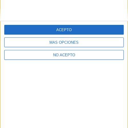
Traslado de expediente con la misma carrera.
Colegio Mayor en Madrid
Ingeniería en Organización Industrial vs ADE
ACEPTO
MÁS OPCIONES
NO ACEPTO
Quiénes somos
|
Contactar
|
Anúnciate
Aviso legal
|
Politica de privacidad
|
Condiciones generales
|
Política
de cookies
© 2003-2026
Compás Mediterráneo S.L.
- Diego de León 47 - 28006
Madrid [ESPAÑA] - Tel. +34 91 593 2767