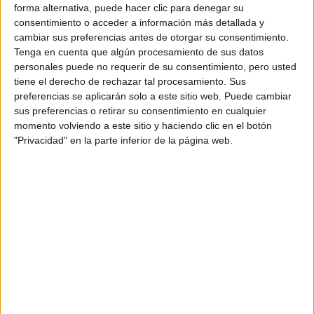
forma alternativa, puede hacer clic para denegar su
consentimiento o acceder a información más detallada y
cambiar sus preferencias antes de otorgar su consentimiento.
Tenga en cuenta que algún procesamiento de sus datos
Gente que quiere estudiar Astronomía
personales puede no requerir de su consentimiento, pero usted
y Astrofísica
tiene el derecho de rechazar tal procesamiento. Sus
preferencias se aplicarán solo a este sitio web. Puede cambiar
A 8 miembros les interesa esta carrera
Ver todos
sus preferencias o retirar su consentimiento en cualquier
momento volviendo a este sitio y haciendo clic en el botón
"Privacidad" en la parte inferior de la página web.
Astronomía y Astrofísica en los foros
Busco_Profesor_Universidad_Pablo de Olavide
Masters Biodiversidad/Fauna/Espacios protegidos