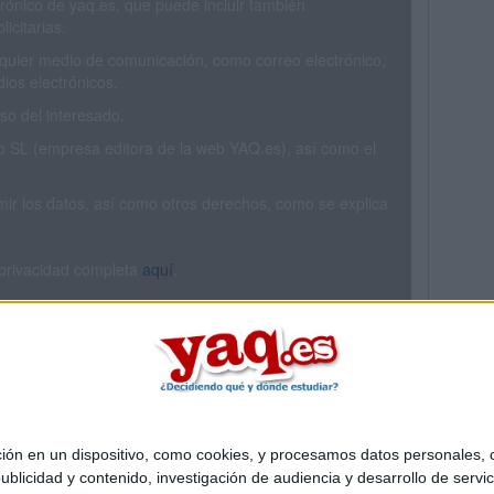
trónico de yaq.es, que puede incluir también
icitarias.
ualquier medio de comunicación, como correo electrónico,
ios electrónicos.
o del interesado.
SL (empresa editora de la web YAQ.es), así como el
rimir los datos, así como otros derechos, como se explica
 privacidad completa
aquí
.
 en un dispositivo, como cookies, y procesamos datos personales, co
Quiénes somos
|
Contactar
|
Anúnciate
blicidad y contenido, investigación de audiencia y desarrollo de servic
o legal
|
Politica de privacidad
|
Condiciones generales
|
Política de co