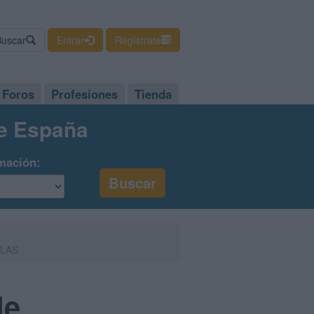
Buscar
Entrar
Regístrate
Foros
Profesiones
Tienda
de España
mación:
LLAS
de