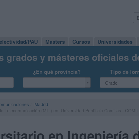
electividad/PAU
Masters
Cursos
Universidades
s grados y másteres oficiales 
¿En qué provincia?
Tipo de for
comunicaciones
Madrid
 de Telecomunicación (MIT) en: Universidad Pontificia Comillas - COMI
rsitario en Ingeniería 