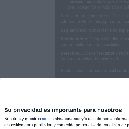
intereses mediante el boletín elec
comunicaciones comerciales o publ
Para lo anterior, se podrá utilizar c
teléfono, SMS, WhatsApp u otros med
Legitimación:
Consentimiento expres
Destinatarios:
Compás Mediterráneo 
centro destinatario de la solicitud.
Derechos:
Acceder, rectificar y sup
en nuestra polítia de privacidad.
Puedes consultar nuestra política de
Su privacidad es importante para nosotros
Nosotros y nuestros
socios
almacenamos y/o accedemos a información
dispositivo para publicidad y contenido personalizado, medición de pu
Avis