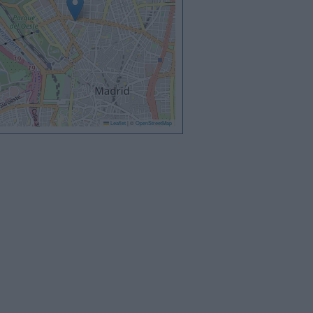
Leaflet
|
©
OpenStreetMap