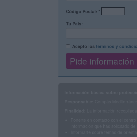
Código Postal:
*
Tu País:
Acepto los
términos y condici
Información básica sobre protecci
Responsable:
Compás Mediterráneo 
Finalidad:
La información recopilada 
Ponerte en contacto con el centro
información que has solicitado de 
Informarte sobre temas de orienta