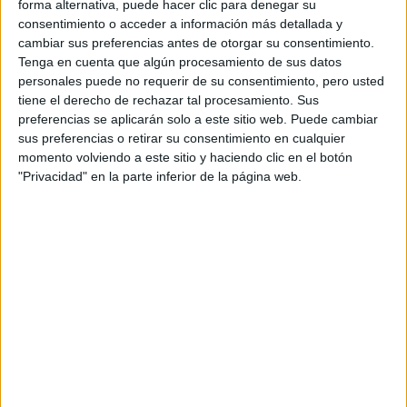
Apellidos:
*
forma alternativa, puede hacer clic para denegar su
consentimiento o acceder a información más detallada y
cambiar sus preferencias antes de otorgar su consentimiento.
Teléfono:
*
Tenga en cuenta que algún procesamiento de sus datos
personales puede no requerir de su consentimiento, pero usted
tiene el derecho de rechazar tal procesamiento. Sus
Correo electrónico:
*
preferencias se aplicarán solo a este sitio web. Puede cambiar
sus preferencias o retirar su consentimiento en cualquier
momento volviendo a este sitio y haciendo clic en el botón
Ciudad:
"Privacidad" en la parte inferior de la página web.
Código Postal:
*
Tu País:
Acepto los
términos y condiciones
y la
política de
privacidad
:
*