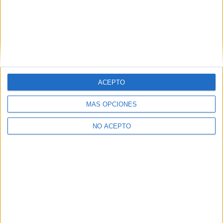
Legitimación:
Consentimiento expreso del interesado.
Destinatarios:
Compás Mediterráneo SL (empresa editora
de la web YAQ.es), así como el centro destinatario de la
solicitud.
Derechos:
Acceder, rectificar y suprimir los datos, así
como otros derechos, como se explica en nuestra polítia de
privacidad.
ACEPTO
Puedes consultar nuestra política de privacidad completa
aquí
.
MÁS OPCIONES
NO ACEPTO
¿Decidiendo si estudiar esto?
Pídeles información ¡GRATIS!
Mapa
+