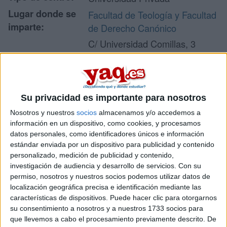
Lugar donde se
Facultad de Teología y Facultad
imparte:
de Derecho Canónico
C/ Universidad Comillas, 3
Dirección:
28049 Madrid
Madrid
Su privacidad es importante para nosotros
Recibir más
Nosotros y nuestros
socios
almacenamos y/o accedemos a
información en un dispositivo, como cookies, y procesamos
información
datos personales, como identificadores únicos e información
estándar enviada por un dispositivo para publicidad y contenido
Rellena este formulario con tus datos. Al pulsar el botón
personalizado, medición de publicidad y contenido,
de enviar, los datos se transmitirán electrónicamente a
investigación de audiencia y desarrollo de servicios.
Con su
Comillas Universidad Pontificia para que te respondan
permiso, nosotros y nuestros socios podemos utilizar datos de
ellos directamente.
localización geográfica precisa e identificación mediante las
características de dispositivos. Puede hacer clic para otorgarnos
Nombre:
*
su consentimiento a nosotros y a nuestros 1733 socios para
que llevemos a cabo el procesamiento previamente descrito. De