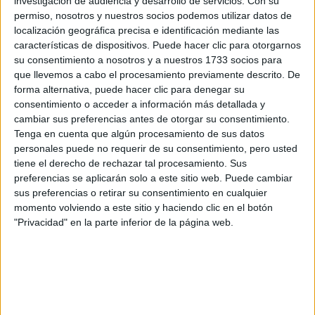
investigación de audiencia y desarrollo de servicios.
Con su
imparte:
y Sociales (CIHS)
permiso, nosotros y nuestros socios podemos utilizar datos de
C/ Universidad Comillas, 3
localización geográfica precisa e identificación mediante las
Dirección:
características de dispositivos. Puede hacer clic para otorgarnos
28049 Cantoblanco
su consentimiento a nosotros y a nuestros 1733 socios para
Madrid
que llevemos a cabo el procesamiento previamente descrito. De
forma alternativa, puede hacer clic para denegar su
consentimiento o acceder a información más detallada y
cambiar sus preferencias antes de otorgar su consentimiento.
Recibir más
Tenga en cuenta que algún procesamiento de sus datos
información
personales puede no requerir de su consentimiento, pero usted
tiene el derecho de rechazar tal procesamiento. Sus
preferencias se aplicarán solo a este sitio web. Puede cambiar
Rellena este formulario con tus datos. Al pulsar el botón
sus preferencias o retirar su consentimiento en cualquier
de enviar, los datos se transmitirán electrónicamente a
momento volviendo a este sitio y haciendo clic en el botón
Comillas Universidad Pontificia para que te respondan
"Privacidad" en la parte inferior de la página web.
ellos directamente.
Nombre:
*
Apellidos:
*