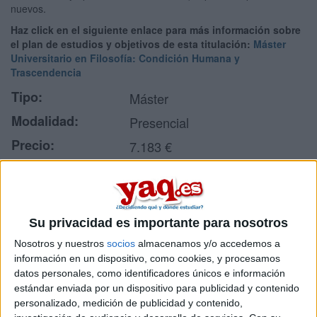
nuevos.
Haz click en el siguiente enlace para más información sobre
el plan de estudios y objetivos de esta titulación:
Máster
Universitario en Filosofía: Condición Humana y
Trascendencia
Tipo:
Máster
Modalidad:
Presencial
Precio:
7.183 €
Duración:
1 años
Créditos ECTS:
60
Idiomas en los que
Su privacidad es importante para nosotros
Castellano
se imparte:
Nosotros y nuestros
socios
almacenamos y/o accedemos a
Centro:
Universidad Pontificia Comillas
información en un dispositivo, como cookies, y procesamos
datos personales, como identificadores únicos e información
Tipo de centro:
Universidad Privada
estándar enviada por un dispositivo para publicidad y contenido
personalizado, medición de publicidad y contenido,
Lugar donde se
Facultad de Ciencias Humanas